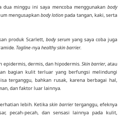
ama dua minggu ini saya mencoba menggunakan
body
belum mengusapkan
body lotion
pada tangan, kaki, serta
an produk Scarlett,
body serum
yang saya coba juga
eramide.
Tagline
-nya
healthy skin barrier
.
isan epidermis, dermis, dan hipodermis.
Skin barrier
, atau
an bagian kulit terluar yang berfungsi melindungi
bisa terganggu, bahkan rusak, karena berbagai hal,
uman, dan faktor luar lainnya.
erhatian lebih. Ketika
skin barrier
terganggu, efeknya
ar, pecah-pecah, dan sensasi lainnya pada kulit,