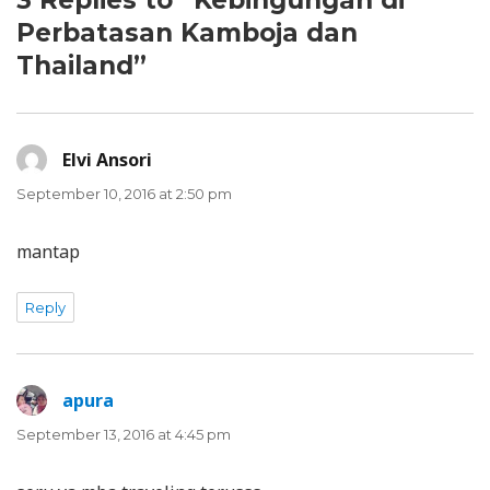
3 Replies to “Kebingungan di
Perbatasan Kamboja dan
Thailand”
Elvi Ansori
says:
September 10, 2016 at 2:50 pm
mantap
Reply
apura
says:
September 13, 2016 at 4:45 pm