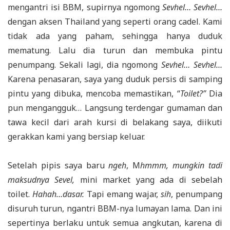
mengantri isi BBM, supirnya ngomong
Sevhel… Sevhel…
dengan aksen Thailand yang seperti orang cadel. Kami
tidak ada yang paham, sehingga hanya duduk
mematung. Lalu dia turun dan membuka pintu
penumpang. Sekali lagi, dia ngomong
Sevhel… Sevhel…
Karena penasaran, saya yang duduk persis di samping
pintu yang dibuka, mencoba memastikan, “
Toilet?”
Dia
pun mengangguk… Langsung terdengar gumaman dan
tawa kecil dari arah kursi di belakang saya, diikuti
gerakkan kami yang bersiap keluar.
Setelah pipis saya baru
ngeh
, M
hmmm, mungkin tadi
maksudnya Sevel
,
mini market yang ada di sebelah
toilet.
Hahah…dasar.
Tapi emang wajar,
sih
, penumpang
disuruh turun, ngantri BBM-nya lumayan lama. Dan ini
sepertinya berlaku untuk semua angkutan, karena di