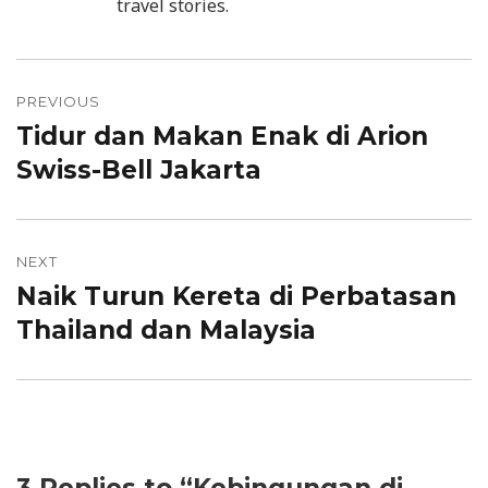
travel stories.
Post
PREVIOUS
navigation
Tidur dan Makan Enak di Arion
Previous
Swiss-Bell Jakarta
post:
NEXT
Naik Turun Kereta di Perbatasan
Next
Thailand dan Malaysia
post: