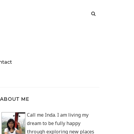
ntact
ABOUT ME
Call me Inda. I am living my
dream to be fully happy
through exploring new places