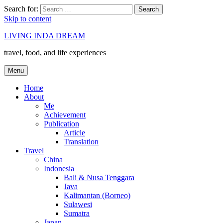
Search for:
Search
Skip to content
LIVING INDA DREAM
travel, food, and life experiences
Menu
Home
About
Me
Achievement
Publication
Article
Translation
Travel
China
Indonesia
Bali & Nusa Tenggara
Java
Kalimantan (Borneo)
Sulawesi
Sumatra
Japan