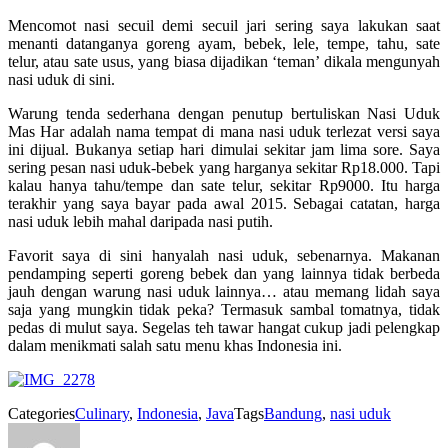
Mencomot nasi secuil demi secuil jari sering saya lakukan saat
menanti datanganya goreng ayam, bebek, lele, tempe, tahu, sate
telur, atau sate usus, yang biasa dijadikan ‘teman’ dikala mengunyah
nasi uduk di sini.
Warung tenda sederhana dengan penutup bertuliskan Nasi Uduk
Mas Har adalah nama tempat di mana nasi uduk terlezat versi saya
ini dijual. Bukanya setiap hari dimulai sekitar jam lima sore. Saya
sering pesan nasi uduk-bebek yang harganya sekitar Rp18.000. Tapi
kalau hanya tahu/tempe dan sate telur, sekitar Rp9000. Itu harga
terakhir yang saya bayar pada awal 2015. Sebagai catatan, harga
nasi uduk lebih mahal daripada nasi putih.
Favorit saya di sini hanyalah nasi uduk, sebenarnya. Makanan
pendamping seperti goreng bebek dan yang lainnya tidak berbeda
jauh dengan warung nasi uduk lainnya… atau memang lidah saya
saja yang mungkin tidak peka? Termasuk sambal tomatnya, tidak
pedas di mulut saya. Segelas teh tawar hangat cukup jadi pelengkap
dalam menikmati salah satu menu khas Indonesia ini.
Categories
Culinary
,
Indonesia
,
Java
Tags
Bandung
,
nasi uduk