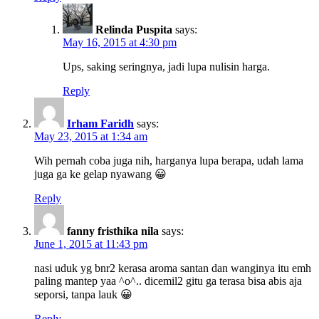
Relinda Puspita
says:
May 16, 2015 at 4:30 pm
Ups, saking seringnya, jadi lupa nulisin harga.
Reply
Irham Faridh
says:
May 23, 2015 at 1:34 am
Wih pernah coba juga nih, harganya lupa berapa, udah lama
juga ga ke gelap nyawang 😀
Reply
fanny fristhika nila
says:
June 1, 2015 at 11:43 pm
nasi uduk yg bnr2 kerasa aroma santan dan wanginya itu emh
paling mantep yaa ^o^.. dicemil2 gitu ga terasa bisa abis aja
seporsi, tanpa lauk 😀
Reply