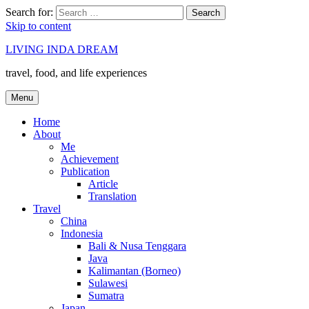
Search for:
Search
Skip to content
LIVING INDA DREAM
travel, food, and life experiences
Menu
Home
About
Me
Achievement
Publication
Article
Translation
Travel
China
Indonesia
Bali & Nusa Tenggara
Java
Kalimantan (Borneo)
Sulawesi
Sumatra
Japan