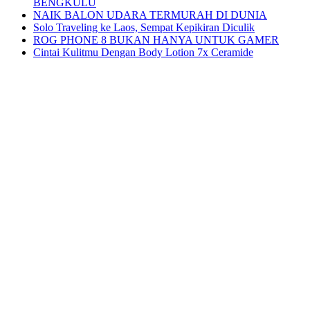
BENGKULU
NAIK BALON UDARA TERMURAH DI DUNIA
Solo Traveling ke Laos, Sempat Kepikiran Diculik
ROG PHONE 8 BUKAN HANYA UNTUK GAMER
Cintai Kulitmu Dengan Body Lotion 7x Ceramide