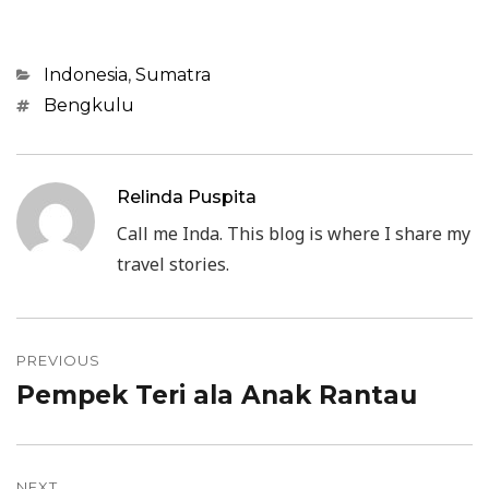
Categories
Indonesia
,
Sumatra
Tags
Bengkulu
Relinda Puspita
Call me Inda. This blog is where I share my
travel stories.
Post
PREVIOUS
navigation
Pempek Teri ala Anak Rantau
Previous
post:
NEXT