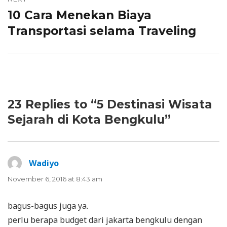
10 Cara Menekan Biaya
Next
Transportasi selama Traveling
post:
23 Replies to “5 Destinasi Wisata
Sejarah di Kota Bengkulu”
Wadiyo
says:
November 6, 2016 at 8:43 am
bagus-bagus juga ya.
perlu berapa budget dari jakarta bengkulu dengan