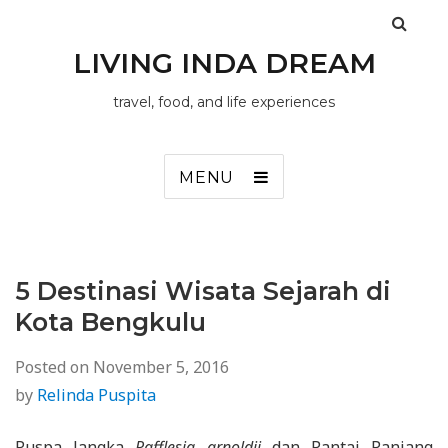
LIVING INDA DREAM
travel, food, and life experiences
MENU
5 Destinasi Wisata Sejarah di
Kota Bengkulu
Posted on
November 5, 2016
by
Relinda Puspita
Puspa langka
Rafflesia arnoldii
dan Pantai Panjang