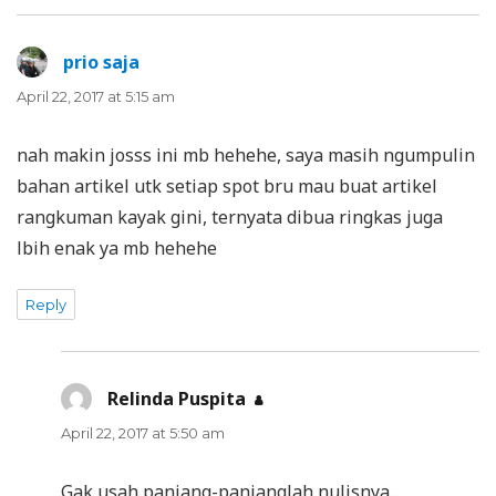
prio saja
says:
April 22, 2017 at 5:15 am
nah makin josss ini mb hehehe, saya masih ngumpulin
bahan artikel utk setiap spot bru mau buat artikel
rangkuman kayak gini, ternyata dibua ringkas juga
lbih enak ya mb hehehe
Reply
Relinda Puspita
says:
April 22, 2017 at 5:50 am
Gak usah panjang-panjanglah nulisnya…