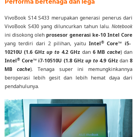
Performa bertenaga dan lega
VivoBook S14 S433 merupakan generasi penerus dari
VivoBook S430 yang diluncurkan tahun lalu.
Notebook
ini di
sokong oleh
prosesor generasi ke-10 Intel Core
®
yang terdiri dari 2 pilihan, yaitu
Intel
Core™ i5-
10210U (1.6 GHz
up to
4.2 GHz
dan
6 MB
cache
) dan
®
Intel
Core™ i7-10510U (1.8 GHz
up to
4.9 GHz
dan
8
MB
cache
). Tenaga super ini memungkinkannya
beroperasi lebih gesit dan lebih hemat daya dari
pendahulunya.