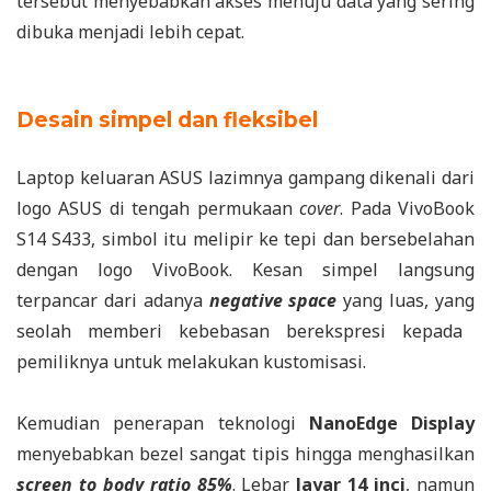
tersebut menyebabkan akses menuju data yang sering
dibuka menjadi lebih cepat.
Desain simpel dan fleksibel
Laptop keluaran ASUS lazimnya gampang dikenali dari
logo ASUS di tengah permukaan
cover
. Pada VivoBook
S14 S433, simbol itu melipir ke tepi dan bersebelahan
dengan logo VivoBook. Kesan simpel langsung
terpancar dari adanya
n
e
gative space
yang luas, yang
seolah memberi kebebasan berekspresi kepada
pemiliknya untuk melakukan kustomisasi.
Kemudian penerapan teknologi
NanoEdge Display
menyebabkan bezel sangat tipis hingga menghasilkan
screen to body ratio 85%
. Lebar
layar 14 inci
, namun