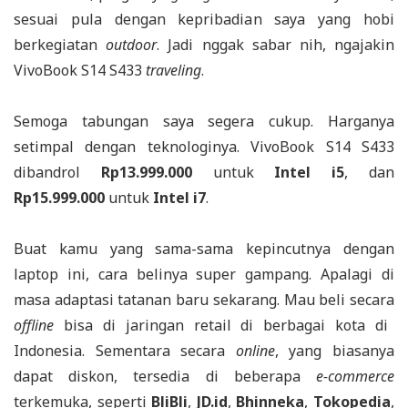
sesuai pula dengan kepribadian saya yang hobi
berkegiatan
outdoor
. Jadi nggak sabar nih, ngajakin
VivoBook S14 S433
traveling
.
Semoga tabungan saya segera cukup. Harganya
setimpal dengan teknologinya. VivoBook S14 S433
dibandrol
Rp13.999.000
untuk
Intel i5
, dan
Rp15.999.000
untuk
Intel i7
.
Buat kamu yang sama-sama kepincutnya dengan
laptop ini, cara belinya super gampang. Apalagi di
masa adaptasi tatanan baru sekarang. Mau beli secara
offline
bisa di jaringan retail di berbagai kota di
Indonesia. Sementara secara
online
, yang biasanya
dapat diskon, tersedia di beberapa
e-commerce
terkemuka, seperti
BliBli
,
JD.id
,
Bhinneka
,
Tokopedia
,