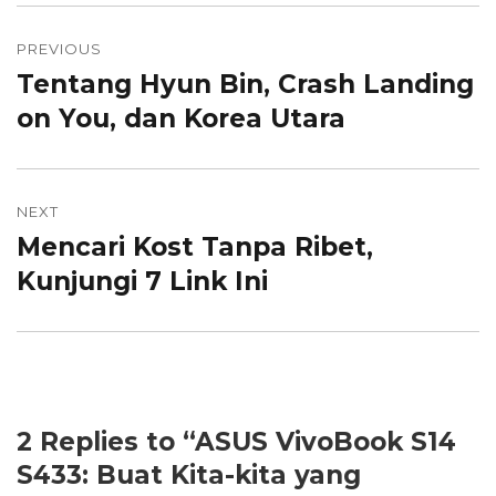
Post
PREVIOUS
navigation
Tentang Hyun Bin, Crash Landing
Previous
on You, dan Korea Utara
post:
NEXT
Mencari Kost Tanpa Ribet,
Next
Kunjungi 7 Link Ini
post:
2 Replies to “ASUS VivoBook S14
S433: Buat Kita-kita yang