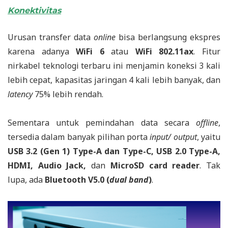
Konektivitas
Urusan transfer data
online
bisa berlangsung ekspres
karena adanya
WiFi 6
atau
WiFi 802.11ax
. Fitur
nirkabel teknologi terbaru ini menjamin koneksi 3 kali
lebih cepat, kapasitas jaringan 4 kali lebih banyak, dan
latency
75% lebih rendah.
Sementara untuk pemindahan data secara
offline
,
tersedia dalam banyak pilihan porta
input/ output
, yaitu
USB 3.2 (Gen 1) Type-A dan Type-C, USB 2.0 Type-A,
HDMI, Audio Jack,
dan
MicroSD card reader
. Tak
lupa, ada
Bluetooth V5.0 (
dual band
)
.