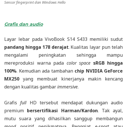
Sensor
fingerprint
dan Windows Hello
Grafis dan audio
Layar lebar pada VivoBook S14 S433 memiliki sudut
pandang hingga 178 derajat
. Kualitas layar pun telah
mengalami peningkatan sehingga mampu
mereproduksi warna pada
color space
sRGB hingga
100%
. Kemudian ada tambahan
chip NVIDIA GeForce
MX250
yang membuat kinerjanya makin kencang
dengan kualitas gambar
immersive
.
Grafis
full
HD tersebut mendapat dukungan audio
premium
bersertifikasi Harman/Kardon
. Tak ayal,
mutu suara yang dihasilkan sanggup membangun
mood
positif penikmatnya. Penggiat
e-sport
atau