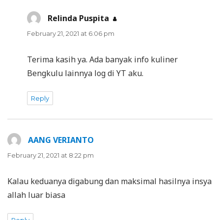
Relinda Puspita
says:
February 21, 2021 at 6:06 pm
Terima kasih ya. Ada banyak info kuliner
Bengkulu lainnya log di YT aku.
Reply
AANG VERIANTO
says:
February 21, 2021 at 8:22 pm
Kalau keduanya digabung dan maksimal hasilnya insya
allah luar biasa
Reply