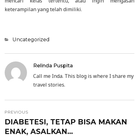
mencari kelas tertentu, atau ingin mengasah
keterampilan yang telah dimiliki.
Categories
Uncategorized
Relinda Puspita
Call me Inda. This blog is where I share my
travel stories.
Post
PREVIOUS
navigation
DIABETESI, TETAP BISA MAKAN
Previous
ENAK, ASALKAN…
post: