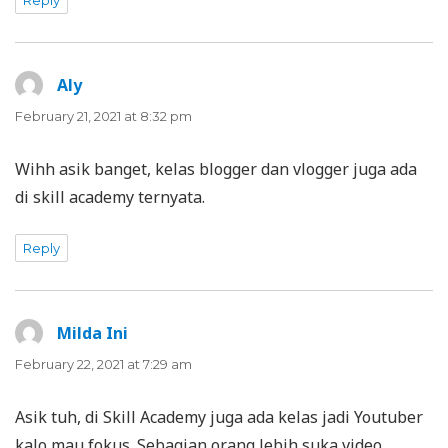
Aly
says:
February 21, 2021 at 8:32 pm
Wihh asik banget, kelas blogger dan vlogger juga ada
di skill academy ternyata.
Reply
Milda Ini
says:
February 22, 2021 at 7:29 am
Asik tuh, di Skill Academy juga ada kelas jadi Youtuber
kalo mau fokus. Sebagian orang lebih suka video.