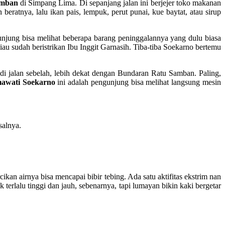
amban
di Simpang Lima. Di sepanjang jalan ini berjejer toko makanan
eratnya, lalu ikan pais, lempuk, perut punai, kue baytat, atau sirup
njung bisa melihat beberapa barang peninggalannya yang dulu biasa
iau sudah beristrikan Ibu Inggit Garnasih. Tiba-tiba Soekarno bertemu
i jalan sebelah, lebih dekat dengan Bundaran Ratu Samban. Paling,
awati Soekarno
ini adalah pengunjung bisa melihat langsung mesin
salnya.
cikan airnya bisa mencapai bibir tebing. Ada satu aktifitas ekstrim nan
terlalu tinggi dan jauh, sebenarnya, tapi lumayan bikin kaki bergetar