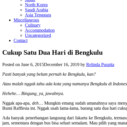
North Korea
Saudi Arabia
Asia Tenggara
Miscellaneous
Culinary
Accommodation
Uncategorized
Contact
Cukup Satu Dua Hari di Bengkulu
Posted on
June 6, 2015
December 16, 2019
by
Relinda Puspita
Pasti banyak yang belum pernah ke Bengkulu, kan?
Atau malah nggak tahu ada kota yang namanya Bengkulu di Indonesi
Hehehe… Bingung, ya, jawabnya.
Nggak apa-apa,
deh
… Mungkin emang sudah amanahnya saya menyamp
Bumi Rafflesia ini. Nggak usah lama-lama, barang satu dua hari cuk
Ada banyak penerbangan langsung dari Jakarta ke Bengkulu, termasu
jam, sementara dengan bus bisa sehari semalam. Mau pilih yang man