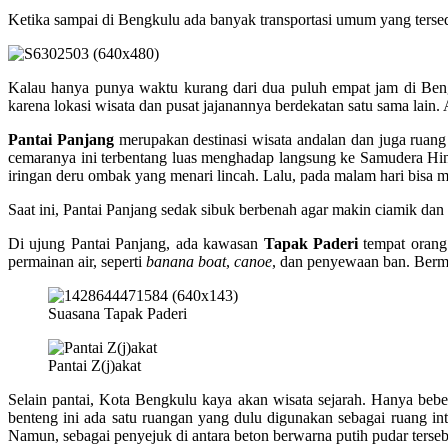
Ketika sampai di Bengkulu ada banyak transportasi umum yang tersedi
Kalau hanya punya waktu kurang dari dua puluh empat jam di Bengku
karena lokasi wisata dan pusat jajanannya berdekatan satu sama lain. 
Pantai Panjang
merupakan destinasi wisata andalan dan juga ruang
cemaranya ini terbentang luas menghadap langsung ke Samudera Hind
iringan deru ombak yang menari lincah. Lalu, pada malam hari bis
Saat ini, Pantai Panjang sedak sibuk berbenah agar makin ciamik d
Di ujung Pantai Panjang, ada kawasan
Tapak Paderi
tempat orang 
permainan air, seperti
banana boat
,
canoe
, dan penyewaan ban. Berma
Suasana Tapak Paderi
Pantai Z(j)akat
Selain pantai, Kota Bengkulu kaya akan wisata sejarah. Hanya bebe
benteng ini ada satu ruangan yang dulu digunakan sebagai ruang int
Namun, sebagai penyejuk di antara beton berwarna putih pudar terse