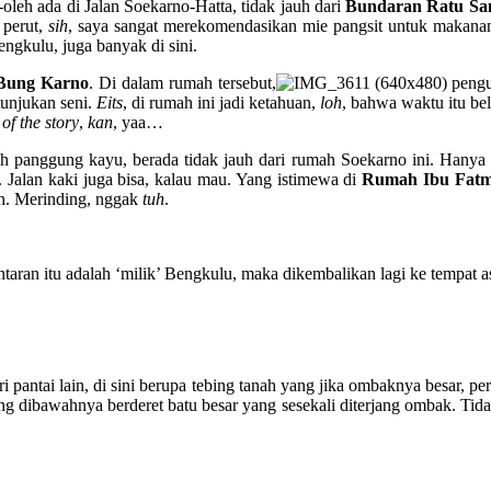
h-oleh ada di Jalan Soekarno-Hatta, tidak jauh dari
Bundaran Ratu S
 perut,
sih
, saya sangat merekomendasikan mie pangsit untuk makanan b
ngkulu, juga banyak di sini.
Bung Karno
. Di dalam rumah tersebut,
pengu
tunjukan seni.
Eits
, di rumah ini jadi ketahuan,
loh
, bahwa waktu itu bel
of the story
,
kan
, yaa…
h panggung kayu, berada tidak jauh dari rumah Soekarno ini. Hanya d
 Jalan kaki juga bisa, kalau mau. Yang istimewa di
Rumah Ibu Fatm
ih. Merinding, nggak
tuh
.
taran itu adalah ‘milik’ Bengkulu, maka dikembalikan lagi ke tempat a
i pantai lain, di sini berupa tebing tanah yang jika ombaknya besar, per
ng dibawahnya berderet batu besar yang sesekali diterjang ombak. Tidak 