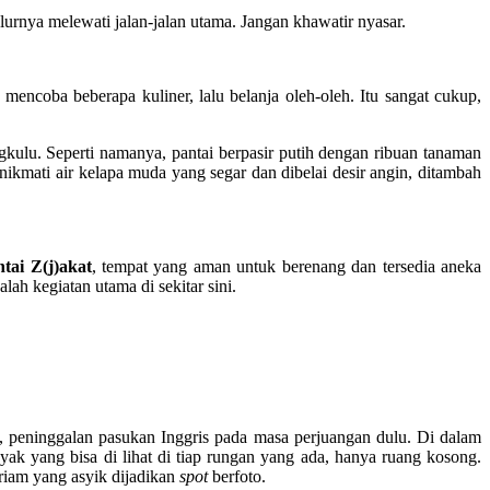
urnya melewati jalan-jalan utama. Jangan khawatir nyasar.
encoba beberapa kuliner, lalu belanja oleh-oleh. Itu sangat cukup,
kulu. Seperti namanya, pantai berpasir putih dengan ribuan tanaman
kmati air kelapa muda yang segar dan dibelai desir angin, ditambah
tai Z(j)akat
, tempat yang aman untuk berenang dan tersedia aneka
h kegiatan utama di sekitar sini.
, peninggalan pasukan Inggris pada masa perjuangan dulu. Di dalam
yak yang bisa di lihat di tiap rungan yang ada, hanya ruang kosong.
riam yang asyik dijadikan
spot
berfoto.