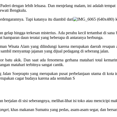
Paderi dengan lebih leluasa. Dan menjelang malam, ini adalah tempat t
lewati Bengkulu.
kedengarannya. Tapi katanya itu diambil dari
k
g dan gelap hingga terkesan misterius. Ada perahu kecil tertambat di s
hat hamparan daun teratai yang beberapa di antaranya berbunga.
an Wisata Alam yang dilindungi karena merupakan daerah resapan ai
ambil menyantap jajanan yang dijual pedagang di seberang jalan.
or batu akik. Dan saat ada fenomena gerhana matahari total kemarin
angan matahari terbitnya sangat cantik.
 Jalan Soeprapto yang merupakan pusat perbelanjaan utama di kota ini
rupakan cagar budaya karena ada sentuhan S
berjalan di sisi seberangnya, melihat-lihat isi toko atau mencicipi mak
anget
, khas makanan Sumatra yang pedas, asam-asam segar, dan bersanta