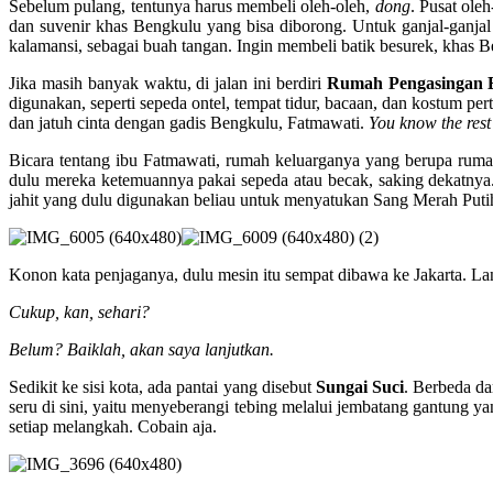
Sebelum pulang, tentunya harus membeli oleh-oleh,
dong
. Pusat ole
dan suvenir khas Bengkulu yang bisa diborong. Untuk ganjal-ganjal
kalamansi, sebagai buah tangan. Ingin membeli batik besurek, khas Be
Jika masih banyak waktu, di jalan ini berdiri
Rumah Pengasingan 
digunakan, seperti sepeda ontel, tempat tidur, bacaan, dan kostum per
dan jatuh cinta dengan gadis Bengkulu, Fatmawati.
You know the rest 
Bicara tentang ibu Fatmawati, rumah keluarganya yang berupa ruma
dulu mereka ketemuannya pakai sepeda atau becak, saking dekatnya.
jahit yang dulu digunakan beliau untuk menyatukan Sang Merah Put
Konon kata penjaganya, dulu mesin itu sempat dibawa ke Jakarta. Lan
Cukup, kan, sehari?
Belum? Baiklah, akan saya lanjutkan.
Sedikit ke sisi kota, ada pantai yang disebut
Sungai Suci
. Berbeda dar
seru di sini, yaitu menyeberangi tebing melalui jembatang gantung ya
setiap melangkah. Cobain aja.