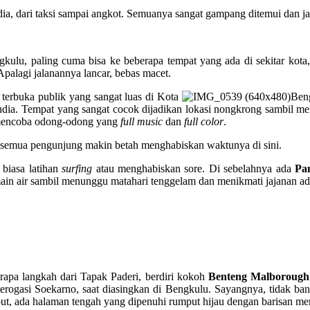
a, dari taksi sampai angkot. Semuanya sangat gampang ditemui dan jal
lu, paling cuma bisa ke beberapa tempat yang ada di sekitar kota, m
Apalagi jalanannya lancar, bebas macet.
 terbuka publik yang sangat luas di Kota
Beng
ia. Tempat yang sangat cocok dijadikan lokasi nongkrong sambil meni
a mencoba odong-odong yang
full music
dan
full color
.
an semua pengunjung makin betah menghabiskan waktunya di sini.
biasa latihan
surfing
atau menghabiskan sore. Di sebelahnya ada
Pan
in air sambil menunggu matahari tenggelam dan menikmati jajanan adala
rapa langkah dari Tapak Paderi, berdiri kokoh
Benteng Malborough
erogasi Soekarno, saat diasingkan di Bengkulu. Sayangnya, tidak ban
but, ada halaman tengah yang dipenuhi rumput hijau dengan barisan me