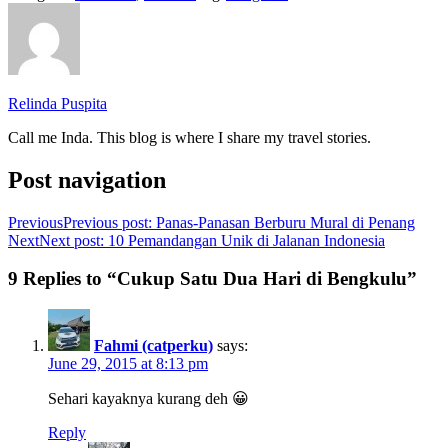
Relinda Puspita
Call me Inda. This blog is where I share my travel stories.
Post navigation
Previous
Previous post:
Panas-Panasan Berburu Mural di Penang
Next
Next post:
10 Pemandangan Unik di Jalanan Indonesia
9 Replies to “Cukup Satu Dua Hari di Bengkulu”
Fahmi (catperku)
says:
June 29, 2015 at 8:13 pm
Sehari kayaknya kurang deh 😀
Reply