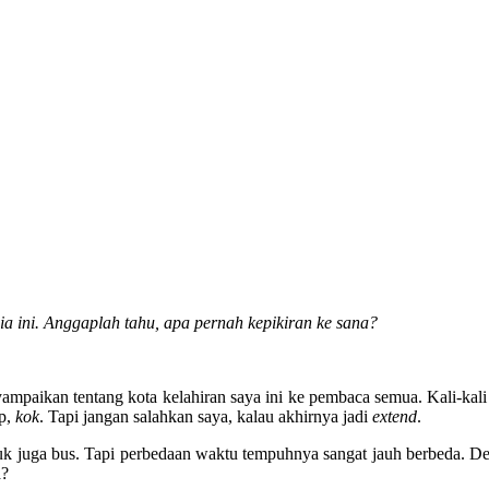
a ini. Anggaplah tahu, apa pernah kepikiran ke sana?
aikan tentang kota kelahiran saya ini ke pembaca semua. Kali-kal
up,
kok
. Tapi jangan salahkan saya, kalau akhirnya jadi
extend
.
k juga bus. Tapi perbedaan waktu tempuhnya sangat jauh berbeda. Den
a?