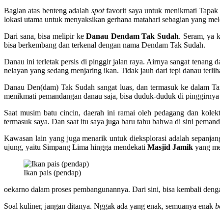
Bagian atas benteng adalah
spot
favorit saya untuk menikmati Tapak 
lokasi utama untuk menyaksikan gerhana matahari sebagian yang me
Dari sana, bisa melipir ke
Danau Dendam Tak Sudah
. Seram, ya 
bisa berkembang dan terkenal dengan nama Dendam Tak Sudah.
Danau ini terletak persis di pinggir jalan raya. Airnya sangat tenan
nelayan yang sedang menjaring ikan. Tidak jauh dari tepi danau terli
Danau Den(dam) Tak Sudah sangat luas, dan termasuk ke dalam Tam
menikmati pemandangan danau saja, bisa duduk-duduk di pinggirnya s
Saat musim batu cincin, daerah ini ramai oleh pedagang dan kolekt
termasuk saya. Dan saat itu saya juga baru tahu bahwa di sini pemand
Kawasan lain yang juga menarik untuk dieksplorasi adalah sepanjang
ujung, yaitu Simpang Lima hingga mendekati
Masjid Jamik
yang me
Ikan pais (pendap)
oekarno dalam proses pembangunannya. Dari sini, bisa kembali dengan 
Soal kuliner, jangan ditanya. Nggak ada yang enak, semuanya enak
b