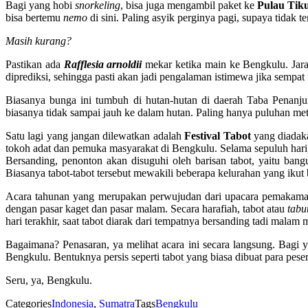
Bagi yang hobi
snorkeling
, bisa juga mengambil paket ke
Pulau Tik
bisa bertemu
nemo
di sini. Paling asyik perginya pagi, supaya tidak 
Masih kurang?
Pastikan ada
Rafflesia arnoldii
mekar ketika main ke Bengkulu. Jar
diprediksi, sehingga pasti akan jadi pengalaman istimewa jika sempat
Biasanya bunga ini tumbuh di hutan-hutan di daerah Taba Penanju
biasanya tidak sampai jauh ke dalam hutan. Paling hanya puluhan met
Satu lagi yang jangan dilewatkan adalah
Festival Tabot
yang diadaka
tokoh adat dan pemuka masyarakat di Bengkulu. Selama sepuluh hari
Bersanding, penonton akan disuguhi oleh barisan tabot, yaitu ba
Biasanya tabot-tabot tersebut mewakili beberapa kelurahan yang ikut 
Acara tahunan yang merupakan perwujudan dari upacara pemakaman
dengan pasar kaget dan pasar malam. Secara harafiah, tabot atau
tabu
hari terakhir, saat tabot diarak dari tempatnya bersanding tadi mal
Bagaimana? Penasaran, ya melihat acara ini secara langsung. Bagi
Bengkulu. Bentuknya persis seperti tabot yang biasa dibuat para peser
Seru, ya, Bengkulu.
Categories
Indonesia
,
Sumatra
Tags
Bengkulu