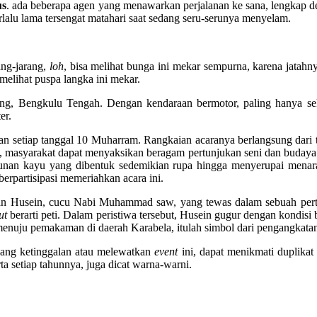
us
. ada beberapa agen yang menawarkan perjalanan ke sana, lengkap d
terlalu lama tersengat matahari saat sedang seru-serunya menyelam.
ang-jarang,
loh
, bisa melihat bunga ini mekar sempurna, karena jatahn
 melihat puspa langka ini mekar.
ng, Bengkulu Tengah. Dengan kendaraan bermotor, paling hanya sek
er.
n setiap tanggal 10 Muharram. Rangkaian acaranya berlangsung dari t
, masyarakat dapat menyaksikan beragam pertunjukan seni dan budaya
ngunan kayu yang dibentuk sedemikian rupa hingga menyerupai menara
berpartisipasi memeriahkan acara ini.
 Husein, cucu Nabi Muhammad saw, yang tewas dalam sebuah pertemp
ut
berarti peti. Dalam peristiwa tersebut, Husein gugur dengan kondisi
am menuju pemakaman di daerah Karabela, itulah simbol dari pengangka
 yang ketinggalan atau melewatkan
event
ini, dapat menikmati duplikat
ta setiap tahunnya, juga dicat warna-warni.