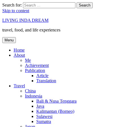
Search for:
Search
Skip to content
LIVING INDA DREAM
travel, food, and life experiences
Menu
Home
About
Me
Achievement
Publication
Article
Translation
Travel
China
Indonesia
Bali & Nusa Tenggara
Java
Kalimantan (Borneo)
Sulawesi
Sumatra
Japan