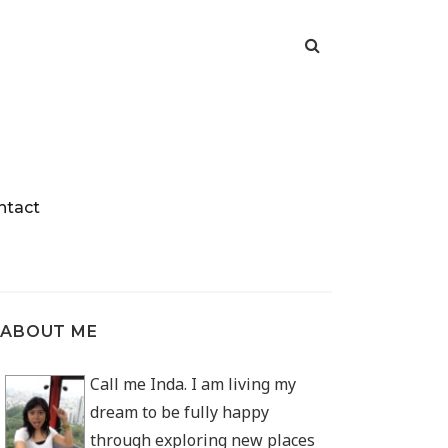
ntact
ABOUT ME
Call me Inda. I am living my
dream to be fully happy
through exploring new places