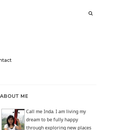
ntact
ABOUT ME
Call me Inda. I am living my
dream to be fully happy
through exploring new places