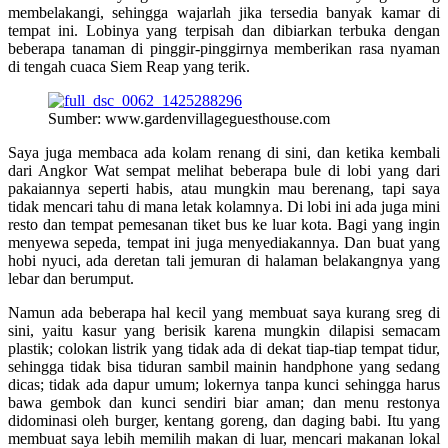
membelakangi, sehingga wajarlah jika tersedia banyak kamar di
tempat ini. Lobinya yang terpisah dan dibiarkan terbuka dengan
beberapa tanaman di pinggir-pinggirnya memberikan rasa nyaman
di tengah cuaca Siem Reap yang terik.
Sumber: www.gardenvillageguesthouse.com
Saya juga membaca ada kolam renang di sini, dan ketika kembali
dari Angkor Wat sempat melihat beberapa bule di lobi yang dari
pakaiannya seperti habis, atau mungkin mau berenang, tapi saya
tidak mencari tahu di mana letak kolamnya. Di lobi ini ada juga mini
resto dan tempat pemesanan tiket bus ke luar kota. Bagi yang ingin
menyewa sepeda, tempat ini juga menyediakannya. Dan buat yang
hobi nyuci, ada deretan tali jemuran di halaman belakangnya yang
lebar dan berumput.
Namun ada beberapa hal kecil yang membuat saya kurang sreg di
sini, yaitu kasur yang berisik karena mungkin dilapisi semacam
plastik; colokan listrik yang tidak ada di dekat tiap-tiap tempat tidur,
sehingga tidak bisa tiduran sambil mainin handphone yang sedang
dicas; tidak ada dapur umum; lokernya tanpa kunci sehingga harus
bawa gembok dan kunci sendiri biar aman; dan menu restonya
didominasi oleh burger, kentang goreng, dan daging babi. Itu yang
membuat saya lebih memilih makan di luar, mencari makanan lokal