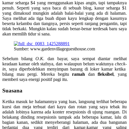
kamar seharga $4 yang menggunakan kipas angin, tapi tampaknya
penuh. Seperti yang saya baca di sebuah blog, kasur seharga $1
yang dimaksud mungkin adalah balai-balai yang ada di halaman.
Saya melihat ada tiga buah dipan kayu lengkap dengan kasurnya
beserta kelambu dan tiangnya, persis seperti ranjang pengantin, tapi
tidak berkaki. Mungkin kalau sudah benar-benar terdesak baru saya
akan memilih tidur si sana.
Sumber: www.gardenvillageguesthouse.com
Sebelum bilang
O.K.
dan bayar, saya sempat diantar melihat
keadaan kamar oleh stafnya, dan walaupun belum waktunya
check-
in,
saya diperbolehkan menyimpan barang di loker kamar ketika
bilang mau pergi. Mereka begitu
ramah
dan
fleksibel
, yang
memberi saya energi positif pagi itu.
Suasana
Ketika masuk ke halamannya yang luas, langsung terlihat beberapa
kursi dan meja terbuat dari kayu dan rotan yang saya tebak itu
adalah lobinya karena ada konter resepsionis di ujung ruangan. Di
belakang dinding resepsionis tampak ada beberapa kamar, lalu di
bagian kanan, sedikit menyeberangi halaman, ada dua bangunan
berlantai dua yang terdiri dari kamar-kamar yang saling