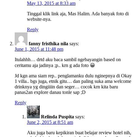
May 13, 2015 at 8:33 am
Tinggal klik link aja, Mas Halim. Ada banyak foto di
website-nya.
Reply
fanny fristhika nila
says:
June 1, 2015 at 11:48 pm
Itulahhh… drtd aku baca sambil ngebayangin based on
ceritamu aja jadinya ;p.. krn g ada foto 😀
Jd kgn ama siam rep.. penglamanku dulu nginepnya di Okay
1 villa.. bgs juga, etnik gitu… dan paling suka ama welcome
drinknya yg dingiiiin dan seger… cocok krn kita baru
panas2an explore danau tonle sap ;D
Reply
Relinda Puspita
says:
June 2, 2015 at 8:51 am
Aku juga baru kepikiran buat belajar review hotel nih,