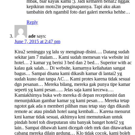
mbak, biar kayak kamu ;). Jadi kemaren benar2 nggak
kepikiran moto2in penginapannya. Tapi aku akan
tambahin deh ngambil foto dari galeri mereka hehhe…
Reply
ade
says:
June 7, 2015 at 2:47 pm
Kira2 seminggu yg lalu sy menginap disini…. Datang sudah
sekitar jam 7 malam… Kami sudah memesan via website ini
hotel… 2 kamar yg berisi 3 bed dan 2 bed… Superior with ac
kalau gak salah… Di website, kamarnya keliahatan sangat
bagus… Sampai disana kami dikasih kamar di lantai2 yg
sudah kuno dan tanpa AC… Kami protes karena tidak sesuai
dgn pesanan… Mereka bilang, mereka gak punya tipe kamar
seperti yg kami pesan….. Jelas saja kami kecewa….
Kamiakhirnya buka web mereka di depan receptionist dan
menunjukkan gambar kamar yg kami pesan…. Mereka tetap
ngotot gak ada n memberi pilihan mau tetap stay dgn dikasih
remote ac atau pindah hotel uang kembali… Karena menurut
kmi kamar tidak sesuai, akhirnya kmi memutuskan untuk
pindah hotel toh diseputaran situ banyak banget hotel2 yg
lain.. Sampai dibawah kami dicegah oleh mrk dan ditawarkan
cabang mereka dilain gedung… Klo tidak cocok, kami boleh