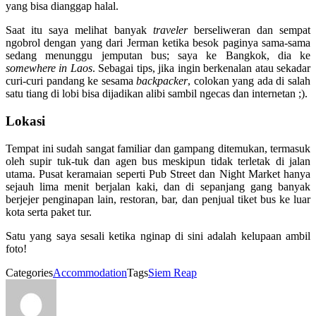
yang bisa dianggap halal.
Saat itu saya melihat banyak
traveler
berseliweran dan sempat
ngobrol dengan yang dari Jerman ketika besok paginya sama-sama
sedang menunggu jemputan bus; saya ke Bangkok, dia ke
somewhere in Laos
. Sebagai tips, jika ingin berkenalan atau sekadar
curi-curi pandang ke sesama
backpacker
, colokan yang ada di salah
satu tiang di lobi bisa dijadikan alibi sambil ngecas dan internetan
;).
Lokasi
Tempat ini sudah sangat familiar dan gampang ditemukan, termasuk
oleh supir tuk-tuk dan agen bus meskipun tidak terletak di jalan
utama. Pusat keramaian seperti Pub Street dan Night Market hanya
sejauh lima menit berjalan kaki, dan di sepanjang gang banyak
berjejer penginapan lain, restoran, bar, dan penjual tiket bus ke luar
kota serta paket tur.
Satu yang saya sesali ketika nginap di sini adalah kelupaan ambil
foto!
Categories
Accommodation
Tags
Siem Reap