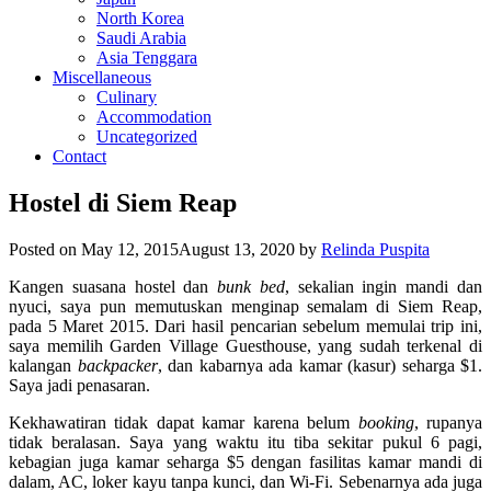
North Korea
Saudi Arabia
Asia Tenggara
Miscellaneous
Culinary
Accommodation
Uncategorized
Contact
Hostel di Siem Reap
Posted on
May 12, 2015
August 13, 2020
by
Relinda Puspita
Kangen suasana hostel dan
bunk bed
, sekalian ingin mandi dan
nyuci, saya pun memutuskan menginap semalam di Siem Reap,
pada 5 Maret 2015. Dari hasil pencarian sebelum memulai trip ini,
saya memilih Garden Village Guesthouse, yang sudah terkenal di
kalangan
backpacker
, dan kabarnya ada kamar (kasur) seharga $1.
Saya jadi penasaran.
Kekhawatiran tidak dapat kamar karena belum
booking
, rupanya
tidak beralasan. Saya yang waktu itu tiba sekitar pukul 6 pagi,
kebagian juga kamar seharga $5 dengan fasilitas kamar mandi di
dalam, AC, loker kayu tanpa kunci, dan Wi-Fi. Sebenarnya ada juga