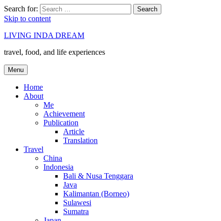
Search for:
Search
Skip to content
LIVING INDA DREAM
travel, food, and life experiences
Menu
Home
About
Me
Achievement
Publication
Article
Translation
Travel
China
Indonesia
Bali & Nusa Tenggara
Java
Kalimantan (Borneo)
Sulawesi
Sumatra
Japan