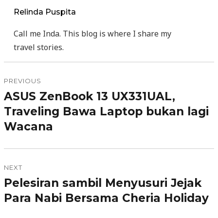
Relinda Puspita
Call me Inda. This blog is where I share my
travel stories.
Post
PREVIOUS
ASUS ZenBook 13 UX331UAL,
Previous
navigation
Traveling Bawa Laptop bukan lagi
post:
Wacana
NEXT
Pelesiran sambil Menyusuri Jejak
Next
Para Nabi Bersama Cheria Holiday
post: