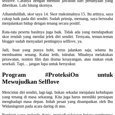
selflove. Caranya dengan memilih jawaban dari pertanyaan yang
diberikan. Lalu hitung skornya.
Alhamdulillah, skor saya 14. Skor maksimalnya 15. Itu artinya, saya
cukup baik pada diri sendiri. Sudah prinsip, memang, saya berusaha
menjalankan hidup dengan tenang secara positif.
Rata-rata peserta hasilnya juga baik. Tidak ada yang mendapatkan
skor rendah yang menilai jelek diri sendiri. Ternyata, teman-teman
blogger sudah menyadari pentingnya selflove, ya.
Jadi, buat yang punya hobi, terus jalankan saja, selama itu
membuatmu senang. Kalau letih, istirahat. Misalnya melakukan
perawatan, nonton film dan drama kesayangan, atau makan enak
sesekali. Tapi… jangan lupa untuk bersyukur.
Program #ProteksiOn untuk
Mewujudkan Selflove
Mencintai diri sendiri, lagi-lagi, bukan sekadar menjalani kehidupan
yang tenang di masa sekarang. Kita juga harus memiliki persiapan
menghadapi masa depan. Inilah pesan yang disampaikan oleh Ibu
Widaningrum pada acara daring di atas.
Pandemi yang melanda dunia, menjadi pelajaran betapa pentingnya