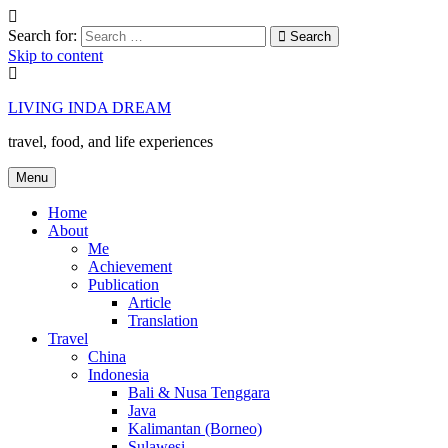
Search for:
Search
Skip to content
LIVING INDA DREAM
travel, food, and life experiences
Menu
Home
About
Me
Achievement
Publication
Article
Translation
Travel
China
Indonesia
Bali & Nusa Tenggara
Java
Kalimantan (Borneo)
Sulawesi