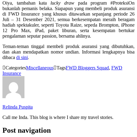
Oiya, tambahan kata
lucky draw
pada program #ProteksiOn
bukanlah pemanis belaka. Siapapun yang membeli produk asuransi
di FWD Insurance yang khusus ditawarkan sepanjang periode 26
Juli – 31 Desember 2021, semua berkesempatan meraih beragam
hadiah spektakuler, seperti Toyota Raize, sepeda Brompton, iPhone
12 Pro Max, iPad, paket liburan, serta kesempatan bertukar
pengalaman seputar passion, bersama ahlinya.
Teman-teman tinggal membeli produk asuransi yang dibutuhkan,
dan akan mendapatkan nomor undian. Informasi lengkapnya bisa
dibaca
di sini
.
Categories
Miscellaneous
Tags
FWD Bloggers Squad
,
FWD
Insurance
Relinda Puspita
Call me Inda. This blog is where I share my travel stories.
Post navigation