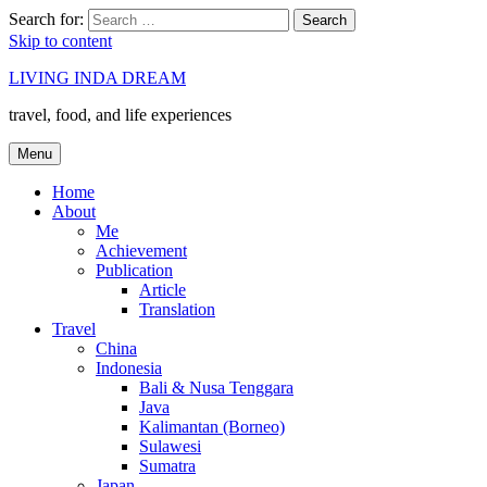
Search for:
Search
Skip to content
LIVING INDA DREAM
travel, food, and life experiences
Menu
Home
About
Me
Achievement
Publication
Article
Translation
Travel
China
Indonesia
Bali & Nusa Tenggara
Java
Kalimantan (Borneo)
Sulawesi
Sumatra
Japan