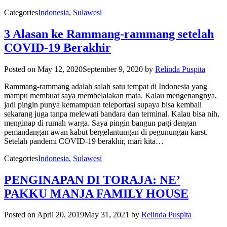
Categories
Indonesia
,
Sulawesi
3 Alasan ke Rammang-rammang setelah
COVID-19 Berakhir
Posted on
May 12, 2020
September 9, 2020
by
Relinda Puspita
Rammang-rammang adalah salah satu tempat di Indonesia yang
mampu membuat saya membelalakan mata. Kalau mengenangnya,
jadi pingin punya kemampuan teleportasi supaya bisa kembali
sekarang juga tanpa melewati bandara dan terminal. Kalau bisa nih,
menginap di rumah warga. Saya pingin bangun pagi dengan
pemandangan awan kabut bergelantungan di pegunungan karst.
Setelah pandemi COVID-19 berakhir, mari kita…
Categories
Indonesia
,
Sulawesi
PENGINAPAN DI TORAJA: NE’
PAKKU MANJA FAMILY HOUSE
Posted on
April 20, 2019
May 31, 2021
by
Relinda Puspita