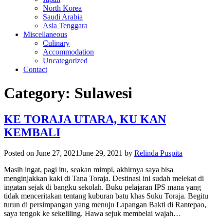
North Korea
Saudi Arabia
Asia Tenggara
Miscellaneous
Culinary
Accommodation
Uncategorized
Contact
Category:
Sulawesi
KE TORAJA UTARA, KU KAN
KEMBALI
Posted on
June 27, 2021
June 29, 2021
by
Relinda Puspita
Masih ingat, pagi itu, seakan mimpi, akhirnya saya bisa
menginjakkan kaki di Tana Toraja. Destinasi ini sudah melekat di
ingatan sejak di bangku sekolah. Buku pelajaran IPS mana yang
tidak menceritakan tentang kuburan batu khas Suku Toraja. Begitu
turun di persimpangan yang menuju Lapangan Bakti di Rantepao,
saya tengok ke sekeliling. Hawa sejuk membelai wajah…