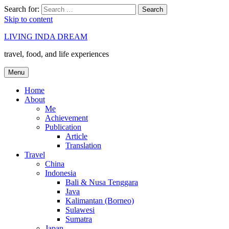
Search for:
Search
Skip to content
LIVING INDA DREAM
travel, food, and life experiences
Menu
Home
About
Me
Achievement
Publication
Article
Translation
Travel
China
Indonesia
Bali & Nusa Tenggara
Java
Kalimantan (Borneo)
Sulawesi
Sumatra
Japan