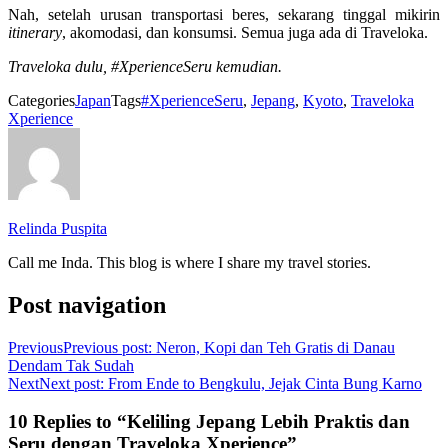
Nah, setelah urusan transportasi beres, sekarang tinggal mikirin
itinerary
, akomodasi, dan konsumsi. Semua juga ada di Traveloka.
Traveloka dulu, #XperienceSeru kemudian.
Categories
Japan
Tags
#XperienceSeru
,
Jepang
,
Kyoto
,
Traveloka
Xperience
Relinda Puspita
Call me Inda. This blog is where I share my travel stories.
Post navigation
Previous
Previous post:
Neron, Kopi dan Teh Gratis di Danau
Dendam Tak Sudah
Next
Next post:
From Ende to Bengkulu, Jejak Cinta Bung Karno
10 Replies to “Keliling Jepang Lebih Praktis dan
Seru dengan Traveloka Xperience”