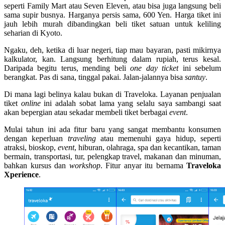
seperti Family Mart atau Seven Eleven, atau bisa juga langsung beli
sama supir busnya. Harganya persis sama, 600 Yen. Harga tiket ini
jauh lebih murah dibandingkan beli tiket satuan untuk keliling
seharian di Kyoto.
Ngaku, deh, ketika di luar negeri, tiap mau bayaran, pasti mikirnya
kalkulator, kan. Langsung berhitung dalam rupiah, terus kesal.
Daripada begitu terus, mending beli
one day ticket
ini sebelum
berangkat. Pas di sana, tinggal pakai. Jalan-jalannya bisa
santuy
.
Di mana lagi belinya kalau bukan di Traveloka. Layanan penjualan
tiket
online
ini adalah sobat lama yang selalu saya sambangi saat
akan bepergian atau sekadar membeli tiket berbagai
event
.
Mulai tahun ini ada fitur baru yang sangat membantu konsumen
dengan keperluan
traveling
atau memenuhi gaya hidup, seperti
atraksi, bioskop,
event
, hiburan, olahraga, spa dan kecantikan, taman
bermain, transportasi, tur, pelengkap travel, makanan dan minuman,
bahkan kursus dan
workshop
. Fitur anyar itu bernama
Traveloka
Xperience
.