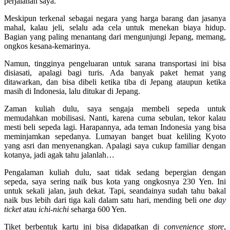
perjalanan saya.
Meskipun terkenal sebagai negara yang harga barang dan jasanya
mahal, kalau jeli, selalu ada cela untuk menekan biaya hidup.
Bagian yang paling menantang dari mengunjungi Jepang, memang,
ongkos kesana-kemarinya.
Namun, tingginya pengeluaran untuk sarana transportasi ini bisa
disiasati, apalagi bagi turis. Ada banyak paket hemat yang
ditawarkan, dan bisa dibeli ketika tiba di Jepang ataupun ketika
masih di Indonesia, lalu ditukar di Jepang.
Zaman kuliah dulu, saya sengaja membeli sepeda untuk
memudahkan mobilisasi. Nanti, karena cuma sebulan, tekor kalau
mesti beli sepeda lagi. Harapannya, ada teman Indonesia yang bisa
meminjamkan sepedanya. Lumayan banget buat keliling Kyoto
yang asri dan menyenangkan. Apalagi saya cukup familiar dengan
kotanya, jadi agak tahu jalanlah…
Pengalaman kuliah dulu, saat tidak sedang bepergian dengan
sepeda, saya sering naik bus kota yang ongkosnya 230 Yen. Ini
untuk sekali jalan, jauh dekat. Tapi, seandainya sudah tahu bakal
naik bus lebih dari tiga kali dalam satu hari, mending beli
one day
ticket
atau
ichi-nichi
seharga 600 Yen.
Tiket berbentuk kartu ini bisa didapatkan di
convenience store
,