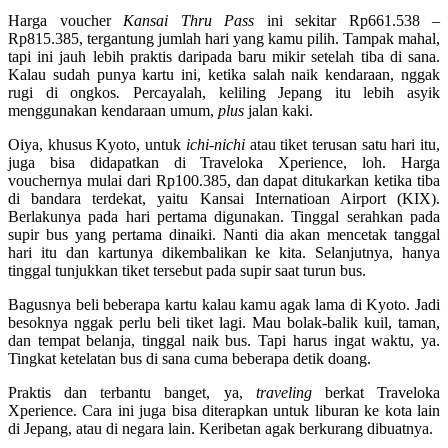
Harga voucher
Kansai Thru Pass
ini sekitar Rp661.538 –
Rp815.385, tergantung jumlah hari yang kamu pilih. Tampak mahal,
tapi ini jauh lebih praktis daripada baru mikir setelah tiba di sana.
Kalau sudah punya kartu ini, ketika salah naik kendaraan, nggak
rugi di ongkos
.
Percayalah, keliling Jepang itu lebih asyik
menggunakan kendaraan umum,
plus
jalan kaki.
Oiya, khusus Kyoto, untuk
ichi-nichi
atau tiket terusan satu hari itu,
juga bisa didapatkan di Traveloka Xperience, loh. Harga
vouchernya mulai dari Rp100.385, dan dapat ditukarkan ketika tiba
di bandara terdekat, yaitu Kansai Internatioan Airport (KIX).
Berlakunya pada hari pertama digunakan. Tinggal serahkan pada
supir bus yang pertama dinaiki. Nanti dia akan mencetak tanggal
hari itu dan kartunya dikembalikan ke kita. Selanjutnya, hanya
tinggal tunjukkan tiket tersebut pada supir saat turun bus.
Bagusnya beli beberapa kartu kalau kamu agak lama di Kyoto. Jadi
besoknya nggak perlu beli tiket lagi. Mau bolak-balik kuil, taman,
dan tempat belanja, tinggal naik bus. Tapi harus ingat waktu, ya.
Tingkat ketelatan bus di sana cuma beberapa detik doang.
Praktis dan terbantu banget, ya,
traveling
berkat Traveloka
Xperience. Cara ini juga bisa diterapkan untuk liburan ke kota lain
di Jepang, atau di negara lain. Keribetan agak berkurang dibuatnya.