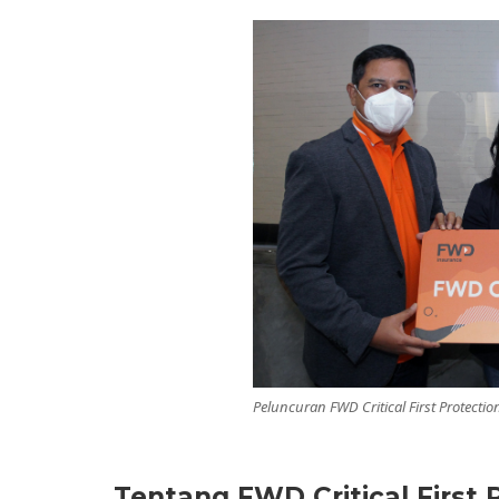
Peluncuran FWD Critical First Protectio
Tentang FWD Critical First 