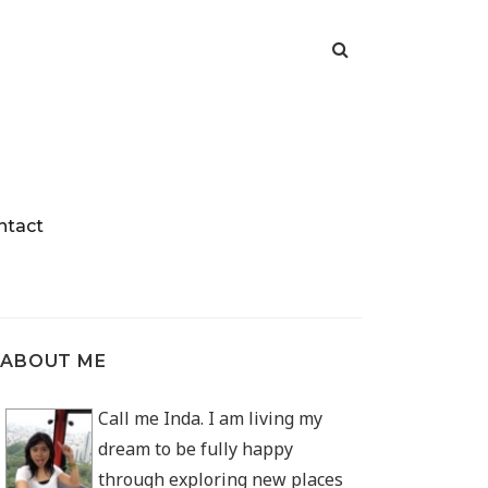
ntact
ABOUT ME
Call me Inda. I am living my
dream to be fully happy
through exploring new places