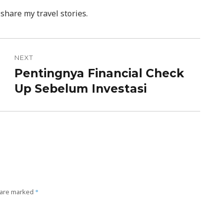
 share my travel stories.
NEXT
Pentingnya Financial Check
Next
Up Sebelum Investasi
post:
 are marked
*