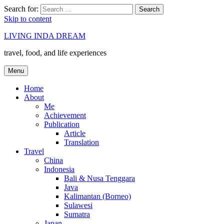
Search for:
Search
Skip to content
LIVING INDA DREAM
travel, food, and life experiences
Menu
Home
About
Me
Achievement
Publication
Article
Translation
Travel
China
Indonesia
Bali & Nusa Tenggara
Java
Kalimantan (Borneo)
Sulawesi
Sumatra
Japan