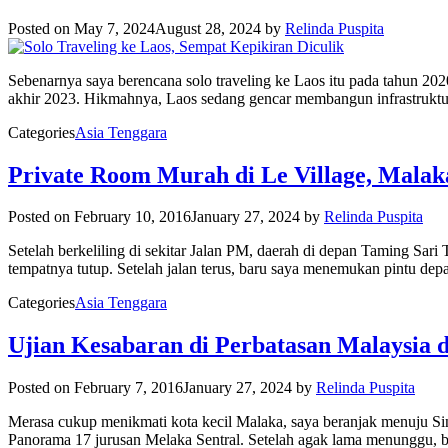
Posted on
May 7, 2024
August 28, 2024
by
Relinda Puspita
Sebenarnya saya berencana solo traveling ke Laos itu pada tahun 2020.
akhir 2023. Hikmahnya, Laos sedang gencar membangun infrastrukturn
Categories
Asia Tenggara
Private Room Murah di Le Village, Malak
Posted on
February 10, 2016
January 27, 2024
by
Relinda Puspita
Setelah berkeliling di sekitar Jalan PM, daerah di depan Taming Sar
tempatnya tutup. Setelah jalan terus, baru saya menemukan pintu de
Categories
Asia Tenggara
Ujian Kesabaran di Perbatasan Malaysia 
Posted on
February 7, 2016
January 27, 2024
by
Relinda Puspita
Merasa cukup menikmati kota kecil Malaka, saya beranjak menuju Sin
Panorama 17 jurusan Melaka Sentral. Setelah agak lama menunggu, b