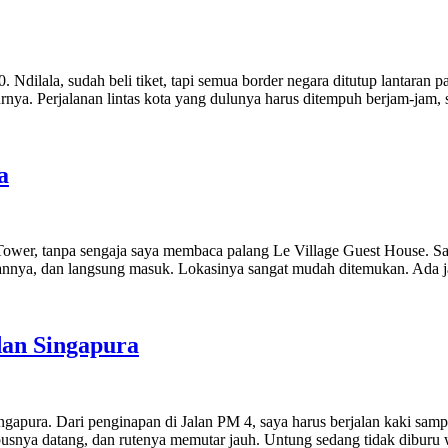
 Ndilala, sudah beli tiket, tapi semua border negara ditutup lantaran 
ya. Perjalanan lintas kota yang dulunya harus ditempuh berjam-jam, 
a
i Tower, tanpa sengaja saya membaca palang Le Village Guest House. Say
pannya, dan langsung masuk. Lokasinya sangat mudah ditemukan. Ada j
dan Singapura
gapura. Dari penginapan di Jalan PM 4, saya harus berjalan kaki sam
usnya datang, dan rutenya memutar jauh. Untung sedang tidak diburu 