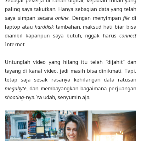
Sebagai pekerja di ranah digital, kejadian inilah yang
paling saya takutkan. Hanya sebagian data yang telah
saya simpan secara
online
. Dengan menyimpan
file
di
laptop atau
harddisk
tambahan, maksud hati biar bisa
diambil kapanpun saya butuh, nggak harus
connect
Internet.
Untunglah video yang hilang itu telah “dijahit” dan
tayang di kanal video, jadi masih bisa dinikmati. Tapi,
tetap saja sesak rasanya kehilangan data ratusan
megabyte
, dan membayangkan bagaimana perjuangan
shooting
-nya. Ya udah, senyumin aja.