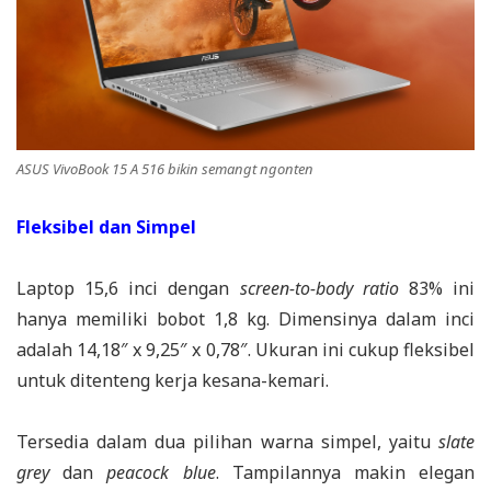
ASUS VivoBook 15 A 516 bikin semangt ngonten
Fleksibel dan Simpel
Laptop 15,6 inci dengan
screen-to-body ratio
83% ini
hanya memiliki bobot 1,8 kg. Dimensinya dalam inci
adalah 14,18″ x 9,25″ x 0,78″. Ukuran ini cukup fleksibel
untuk ditenteng kerja kesana-kemari.
Tersedia dalam dua pilihan warna simpel, yaitu
slate
grey
dan
peacock blue
. Tampilannya makin elegan