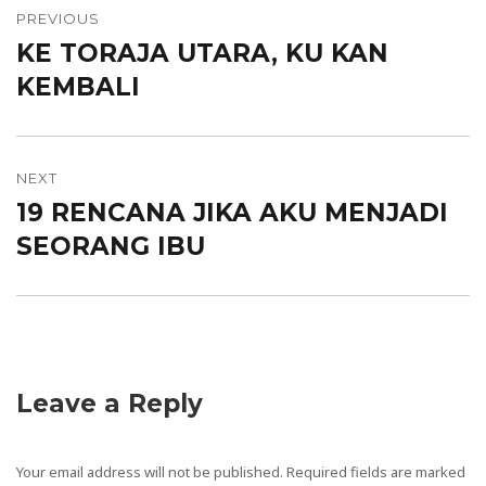
Post
PREVIOUS
navigation
KE TORAJA UTARA, KU KAN
Previous
KEMBALI
post:
NEXT
19 RENCANA JIKA AKU MENJADI
Next
SEORANG IBU
post:
Leave a Reply
Your email address will not be published.
Required fields are marked