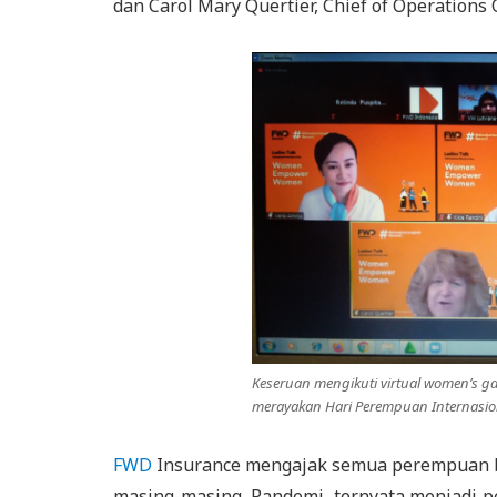
dan Carol Mary Quertier, Chief of Operations 
Keseruan mengikuti virtual women’s 
merayakan Hari Perempuan Internasio
FWD
Insurance mengajak semua perempuan b
masing-masing. Pandemi, ternyata menjadi 