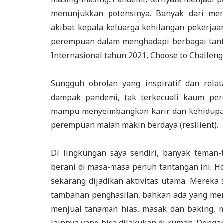
menunjukkan potensinya. Banyak dari me
akibat kepala keluarga kehilangan pekerjaa
perempuan dalam menghadapi berbagai tanta
Internasional tahun 2021, Choose to Challeng
Sungguh obrolan yang inspiratif dan rel
dampak pandemi, tak terkecuali kaum pe
mampu menyeimbangkan karir dan kehidupan
perempuan malah makin berdaya (resilient).
Di lingkungan saya sendiri, banyak teman
berani di masa-masa penuh tantangan ini. H
sekarang dijadikan aktivitas utama. Mereka s
tambahan penghasilan, bahkan ada yang men
menjual tanaman hias, masak dan baking, me
lainnya yang bisa dilakukan di rumah. Denga