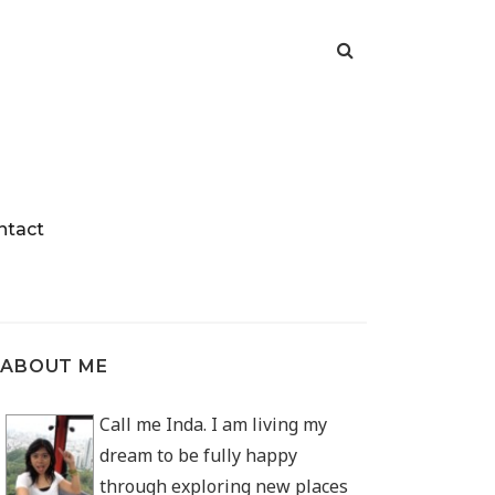
ntact
ABOUT ME
Call me Inda. I am living my
dream to be fully happy
through exploring new places