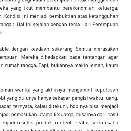
reka yang ikut membantu perekonomian keluarga,
n. Kondisi ini menjadi pembuktian atas ketangguhan
ngan. Hal ini sejalan dengan tema Hari Perempuan
e.
atable dengan keadaan sekarang. Semua merasakan
rempuan. Mereka dihadapkan pada tantangan agar
 rumah tangga. Tapi, bukannya makin lemah, kaum
-teman wanita yang akhirnya mengambil keputusan
obi yang dulunya hanya sekadar pengisi waktu luang,
adar, ternyata, kalau ditekuni, hobinya bisa menjadi
jadi pemasukan utama keluarga, misalnya dari hasil
njadi reseller produk, content creator, serta usaha
n begitu, mereka menjadi percaya diri akan perannya,