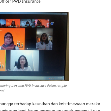
Officer FWD Insurance.
gathering bersama FWD Insurance dalam rangka
nal
angga terhadap keunikan dan keistimewaan mereka
pendorong bagi kaum perempuan untuk menggali dan