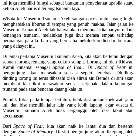
ini juga memiliki fungsi sebagai bangunan penyelamat apabila suatu
ketika Aceh harus diterjang tsunami lagi.
Wisata ke Museum Tsunami Aceh sangat cocok untuk yang ingin
menghabiskan liburan di tempat yang penuh makna. Jalan-jalan ke
Museum Tsunami Aceh tak hanya akan membuat kita hanyut dalam
kenangan tsunami, melainkan juga ikut merasa empati terhadap
perjuangan para korban yang berusaha meloloskan diri dari bencana
yang dahsyat ini.
Di lantai pertama Museum Tsunami Aceh, kita akan bertemu dengan
sebuah lorong remang yang cukup sempit. Lorong ini oleh Ridwan
Kamil dinamai sebagai
Space of Fear
. Di
Space of Fear
ini
pengunjung akan merasakan sensasi seperti terjebak. Dinding-
dinding lorong ini terus dibasahi oleh aliran air. Berada di sini akan
membuat kita ikut merasakan sensasi terjebak dalam kepungan
tsunami pada saat bencana datang kala itu.
Pemilik fobia pada tempat tertutup, tidak disarankan melewati jalur
ini, dan bisa memilih jalur lain yang lebih lapang, agar wisata di
Museum Tsunami Aceh tidak terganggu oleh rasa takut atau
kecemasan.
Dari
Space of Fear
, kita akan naik ke lantai dua dan bertemu
dengan
Space of Memory
. Di sini pengunjung akan dikepung oleh