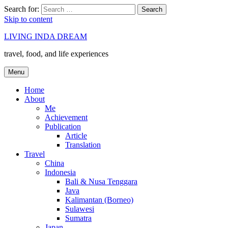
Search for:
Search
Skip to content
LIVING INDA DREAM
travel, food, and life experiences
Menu
Home
About
Me
Achievement
Publication
Article
Translation
Travel
China
Indonesia
Bali & Nusa Tenggara
Java
Kalimantan (Borneo)
Sulawesi
Sumatra
Japan