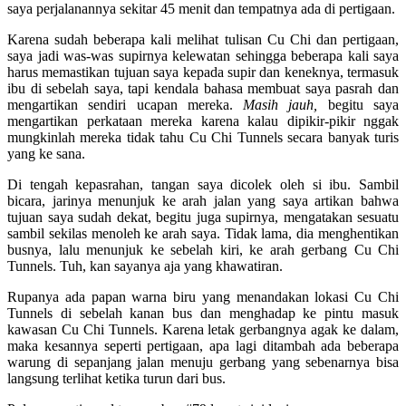
saya perjalanannya sekitar 45 menit dan tempatnya ada di pertigaan.
Karena sudah beberapa kali melihat tulisan Cu Chi dan pertigaan,
saya jadi was-was supirnya kelewatan sehingga beberapa kali saya
harus memastikan tujuan saya kepada supir dan keneknya, termasuk
ibu di sebelah saya, tapi kendala bahasa membuat saya pasrah dan
mengartikan sendiri ucapan mereka.
Masih jauh,
begitu saya
mengartikan perkataan mereka karena kalau dipikir-pikir nggak
mungkinlah mereka tidak tahu Cu Chi Tunnels secara banyak turis
yang ke sana.
Di tengah kepasrahan, tangan saya dicolek oleh si ibu. Sambil
bicara, jarinya menunjuk ke arah jalan yang saya artikan bahwa
tujuan saya sudah dekat, begitu juga supirnya, mengatakan sesuatu
sambil sekilas menoleh ke arah saya. Tidak lama, dia menghentikan
busnya, lalu menunjuk ke sebelah kiri, ke arah gerbang Cu Chi
Tunnels. Tuh, kan sayanya aja yang khawatiran.
Rupanya ada papan warna biru yang menandakan lokasi Cu Chi
Tunnels di sebelah kanan bus dan menghadap ke pintu masuk
kawasan Cu Chi Tunnels. Karena letak gerbangnya agak ke dalam,
maka kesannya seperti pertigaan, apa lagi ditambah ada beberapa
warung di sepanjang jalan menuju gerbang yang sebenarnya bisa
langsung terlihat ketika turun dari bus.