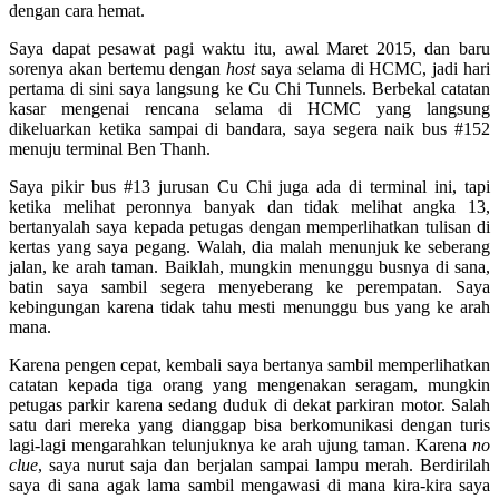
dengan cara hemat.
Saya dapat pesawat pagi waktu itu, awal Maret 2015, dan baru
sorenya akan bertemu dengan
host
saya selama di HCMC, jadi hari
pertama di sini saya langsung ke Cu Chi Tunnels. Berbekal catatan
kasar mengenai rencana selama di HCMC yang langsung
dikeluarkan ketika sampai di bandara, saya segera naik bus #152
menuju terminal Ben Thanh.
Saya pikir bus #13 jurusan Cu Chi juga ada di terminal ini, tapi
ketika melihat peronnya banyak dan tidak melihat angka 13,
bertanyalah saya kepada petugas dengan memperlihatkan tulisan di
kertas yang saya pegang. Walah, dia malah menunjuk ke seberang
jalan, ke arah taman. Baiklah, mungkin menunggu busnya di sana,
batin saya sambil segera menyeberang ke perempatan. Saya
kebingungan karena tidak tahu mesti menunggu bus yang ke arah
mana.
Karena pengen cepat, kembali saya bertanya sambil memperlihatkan
catatan kepada tiga orang yang mengenakan seragam, mungkin
petugas parkir karena sedang duduk di dekat parkiran motor. Salah
satu dari mereka yang dianggap bisa berkomunikasi dengan turis
lagi-lagi mengarahkan telunjuknya ke arah ujung taman. Karena
no
clue
, saya nurut saja dan berjalan sampai lampu merah. Berdirilah
saya di sana agak lama sambil mengawasi di mana kira-kira saya