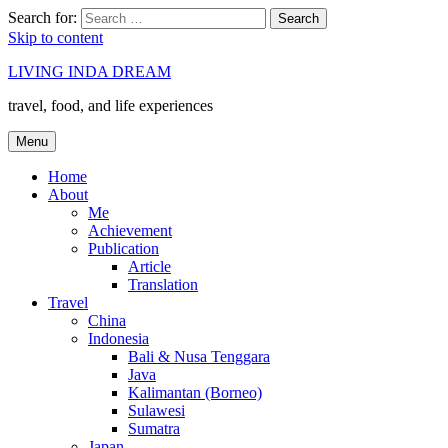
Search for:
Search
Skip to content
LIVING INDA DREAM
travel, food, and life experiences
Menu
Home
About
Me
Achievement
Publication
Article
Translation
Travel
China
Indonesia
Bali & Nusa Tenggara
Java
Kalimantan (Borneo)
Sulawesi
Sumatra
Japan