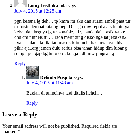
fanny fristhika nila
says:
July 4, 2015 at 12:25 am
pgn kesana lg deh… tp kmrn itu aku dan suami ambil paet tur
dr hostel tempat kita nginep :D… ga mw repot aja sih intinya..
kebetulan hrgnya jg reasonable, jd ya sudahlah.. asik ya ke
chu chi tunnels itu… rada merinding disko ngeliat jebakan2
nya …. dan aku ikutan masuk k tunnel.. hasilnya, ga abis
pikir aja..org jaman dulu serius bisa tahan hidup dlm lubang
sempit pengap bgituuu??? aku aja udh mw pingsan ;p
Reply
Relinda Puspita
says:
July 4, 2015 at 11:48 am
Bagian di tunnelnya lagi ditulis heheh…
Reply
Leave a Reply
Your email address will not be published.
Required fields are
marked
*