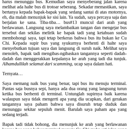
harus menunggu bus. Kemudian saya menyeberang jalan karena
melihat ada halte bus di trotoar seberang. Sekadar memastikan, saya
bertanya kepada bapak-bapak yang sedang santai di atas motornya,
eh, dia malah menunjuk ke sisi lain. Ya sudah, saya percaya saja dan
berjalan ke sana. Tiba-tiba… bus#13 muncul dari arah yang
berlawanan. Langsung saya melambaikan tangan dan mengejar bus
tersebut dan sekilas melirik ke bapak tadi yang ketahuan sudah
membohongi saya, tapi tetap berkeras bahwa bus itu bukan ke Cu
Chi. Kepada supir bus yang syukurnya berhenti di halte saya
menyebutkan tujuan saya dan langsung di suruh naik. Melihat saya
menoleh, bapak tadi mengibas-ngibaskan tangannya seperti dadah-
dadah dan menggerakkan kepalanya ke arah yang tadi dia tunjuk.
Alhamdullilah selamat dari scamming
, ucap saya dalam hati.
Ternyata…
Saya memang naik bus yang benar, tapi bus itu menuju terminal.
Pantas saja busnya sepi, hanya ada dua orang yang langsung turun
ketika bus berhenti di terminal. Untunglah supirnya baik karena
walaupun saya tidak mengerti apa yang dia ucapkan, dari gerakan
tangannya saya paham bahwa saya disuruh tetap duduk dan
menunggu sekitar sepuluh menit. Barulah saya paham apa yang
sedang terjadi.
Bapak tadi tidak bohong, dia menunjuk ke arah yang berlawanan