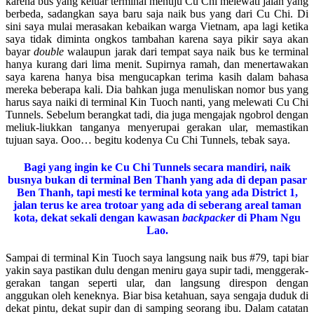
karena bus yang keluar terminal menuju Cu Chi melewati jalan yang
berbeda, sadangkan saya baru saja naik bus yang dari Cu Chi. Di
sini saya mulai merasakan kebaikan warga Vietnam, apa lagi ketika
saya tidak diminta ongkos tambahan karena saya pikir saya akan
bayar
double
walaupun jarak dari tempat saya naik bus ke terminal
hanya kurang dari lima menit. Supirnya ramah, dan menertawakan
saya karena hanya bisa mengucapkan terima kasih dalam bahasa
mereka beberapa kali. Dia bahkan juga menuliskan nomor bus yang
harus saya naiki di terminal Kin Tuoch nanti, yang melewati Cu Chi
Tunnels. Sebelum berangkat tadi, dia juga mengajak ngobrol dengan
meliuk-liukkan tanganya menyerupai gerakan ular, memastikan
tujuan saya. Ooo… begitu kodenya Cu Chi Tunnels, tebak saya.
Bagi yang ingin ke Cu Chi Tunnels secara mandiri, naik
busnya bukan di terminal Ben Thanh yang ada di depan pasar
Ben Thanh, tapi mesti ke terminal kota yang ada District 1,
jalan terus ke area trotoar yang ada di seberang areal taman
kota, dekat sekali dengan kawasan
backpacker
di
Pham Ngu
Lao
.
Sampai di terminal Kin Tuoch saya langsung naik bus #79, tapi biar
yakin saya pastikan dulu dengan meniru gaya supir tadi, menggerak-
gerakan tangan seperti ular, dan langsung direspon dengan
anggukan oleh keneknya. Biar bisa ketahuan, saya sengaja duduk di
dekat pintu, dekat supir dan di samping seorang ibu. Dalam catatan