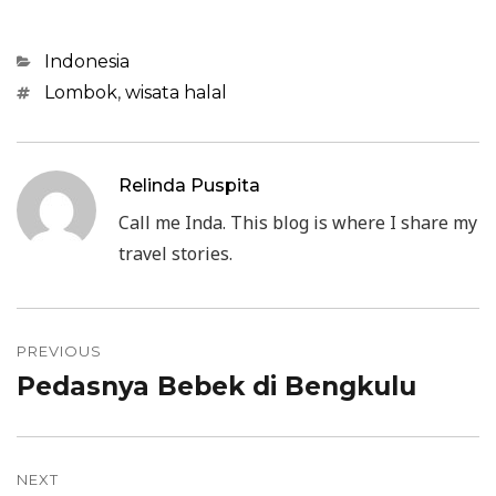
Categories
Indonesia
Tags
Lombok
,
wisata halal
Relinda Puspita
Call me Inda. This blog is where I share my
travel stories.
Post
PREVIOUS
navigation
Pedasnya Bebek di Bengkulu
Previous
post:
NEXT