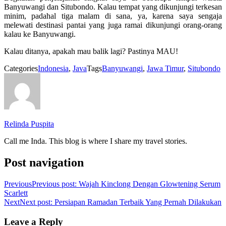
Banyuwangi dan Situbondo. Kalau tempat yang dikunjungi terkesan
minim, padahal tiga malam di sana, ya, karena saya sengaja
melewati destinasi pantai yang juga ramai dikunjungi orang-orang
kalau ke Banyuwangi.
Kalau ditanya, apakah mau balik lagi? Pastinya MAU!
Categories
Indonesia
,
Java
Tags
Banyuwangi
,
Jawa Timur
,
Situbondo
Relinda Puspita
Call me Inda. This blog is where I share my travel stories.
Post navigation
Previous
Previous post:
Wajah Kinclong Dengan Glowtening Serum
Scarlett
Next
Next post:
Persiapan Ramadan Terbaik Yang Pernah Dilakukan
Leave a Reply