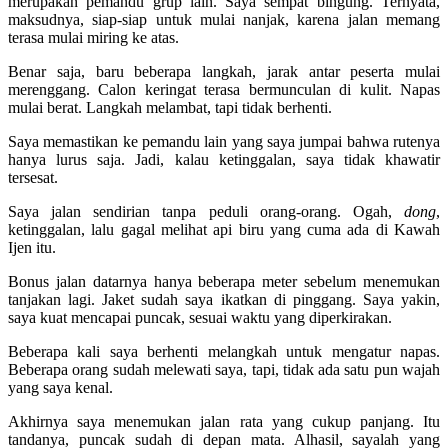
merupakan pemandu grup lain. Saya sempat bingung. Ternyata,
maksudnya, siap-siap untuk mulai nanjak, karena jalan memang
terasa mulai miring ke atas.
Benar saja, baru beberapa langkah, jarak antar peserta mulai
merenggang. Calon keringat terasa bermunculan di kulit. Napas
mulai berat. Langkah melambat, tapi tidak berhenti.
Saya memastikan ke pemandu lain yang saya jumpai bahwa rutenya
hanya lurus saja. Jadi, kalau ketinggalan, saya tidak khawatir
tersesat.
Saya jalan sendirian tanpa peduli orang-orang. Ogah,
dong
,
ketinggalan, lalu gagal melihat api biru yang cuma ada di Kawah
Ijen itu.
Bonus jalan datarnya hanya beberapa meter sebelum menemukan
tanjakan lagi. Jaket sudah saya ikatkan di pinggang. Saya yakin,
saya kuat mencapai puncak, sesuai waktu yang diperkirakan.
Beberapa kali saya berhenti melangkah untuk mengatur napas.
Beberapa orang sudah melewati saya, tapi, tidak ada satu pun wajah
yang saya kenal.
Akhirnya saya menemukan jalan rata yang cukup panjang. Itu
tandanya, puncak sudah di depan mata. Alhasil, sayalah yang