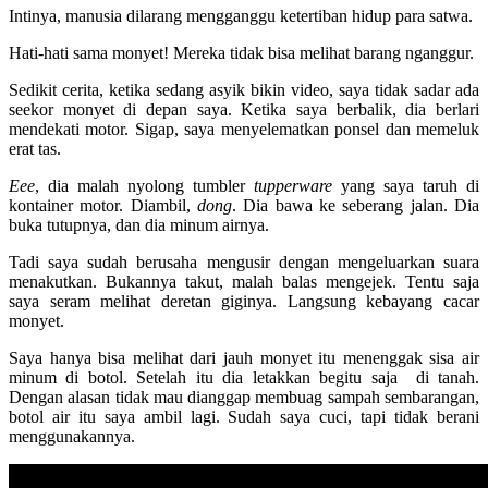
Intinya, manusia dilarang mengganggu ketertiban hidup para satwa.
Hati-hati sama monyet! Mereka tidak bisa melihat barang nganggur.
Sedikit cerita, ketika sedang asyik bikin video, saya tidak sadar ada
seekor monyet di depan saya. Ketika saya berbalik, dia berlari
mendekati motor. Sigap, saya menyelematkan ponsel dan memeluk
erat tas.
Eee
, dia malah nyolong tumbler
tupperware
yang saya taruh di
kontainer motor. Diambil,
dong
. Dia bawa ke seberang jalan. Dia
buka tutupnya, dan dia minum airnya.
Tadi saya sudah berusaha mengusir dengan mengeluarkan suara
menakutkan. Bukannya takut, malah balas mengejek. Tentu saja
saya seram melihat deretan giginya. Langsung kebayang cacar
monyet.
Saya hanya bisa melihat dari jauh monyet itu menenggak sisa air
minum di botol. Setelah itu dia letakkan begitu saja di tanah.
Dengan alasan tidak mau dianggap membuag sampah sembarangan,
botol air itu saya ambil lagi. Sudah saya cuci, tapi tidak berani
menggunakannya.