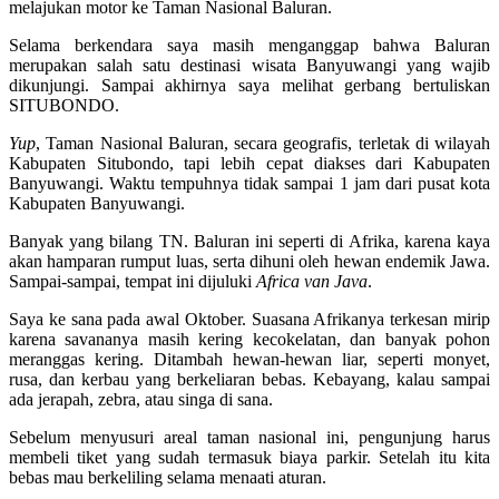
melajukan motor ke Taman Nasional Baluran.
Selama berkendara saya masih menganggap bahwa Baluran
merupakan salah satu destinasi wisata Banyuwangi yang wajib
dikunjungi. Sampai akhirnya saya melihat gerbang bertuliskan
SITUBONDO.
Yup
, Taman Nasional Baluran, secara geografis, terletak di wilayah
Kabupaten Situbondo, tapi lebih cepat diakses dari Kabupaten
Banyuwangi. Waktu tempuhnya tidak sampai 1 jam dari pusat kota
Kabupaten Banyuwangi.
Banyak yang bilang TN. Baluran ini seperti di Afrika, karena kaya
akan hamparan rumput luas, serta dihuni oleh hewan endemik Jawa.
Sampai-sampai, tempat ini dijuluki
Africa van Java
.
Saya ke sana pada awal Oktober. Suasana Afrikanya terkesan mirip
karena savananya masih kering kecokelatan, dan banyak pohon
meranggas kering. Ditambah hewan-hewan liar, seperti monyet,
rusa, dan kerbau yang berkeliaran bebas. Kebayang, kalau sampai
ada jerapah, zebra, atau singa di sana.
Sebelum menyusuri areal taman nasional ini, pengunjung harus
membeli tiket yang sudah termasuk biaya parkir. Setelah itu kita
bebas mau berkeliling selama menaati aturan.