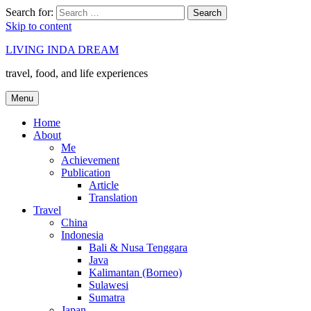
Search for:
Search
Skip to content
LIVING INDA DREAM
travel, food, and life experiences
Menu
Home
About
Me
Achievement
Publication
Article
Translation
Travel
China
Indonesia
Bali & Nusa Tenggara
Java
Kalimantan (Borneo)
Sulawesi
Sumatra
Japan