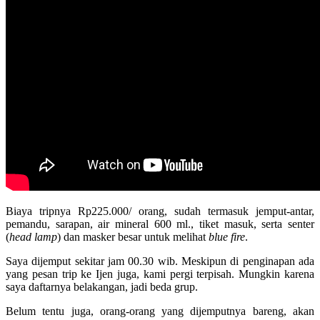
Biaya tripnya Rp225.000/ orang, sudah termasuk jemput-antar,
pemandu, sarapan, air mineral 600 ml., tiket masuk, serta senter
(
head lamp
) dan masker besar untuk melihat
blue fire
.
Saya dijemput sekitar jam 00.30 wib. Meskipun di penginapan ada
yang pesan trip ke Ijen juga, kami pergi terpisah. Mungkin karena
saya daftarnya belakangan, jadi beda grup.
Belum tentu juga, orang-orang yang dijemputnya bareng, akan