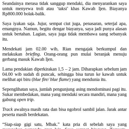
Seandainya merasa tidak sanggup mendaki, dia menyarankan saya
untuk menyewa troli atau ‘taksi’ khas Kawah Ijen. Biayanya
Rp800.000 bolak-balik.
Saya iyakan saja. Jujur, sempat ciut juga, penasaran, seterjal apa,
emangnya. Namun, begitu dengar biayanya, saya jadi punya alasan
untuk bertahan. Lagian, saya juga tidak membawa uang sebanyak
itu.
Mendekati jam 02.00 wib, Rian mengajak berkumpul dan
melakukan
briefing
. Orang-orang pun mulai beranjak menuju
gerbang masuk Kawah Ijen.
Lama pendakian diperkirakan 1,5 – 2 jam. Diharapkan sebelum jam
04.00 wib sudah di puncak, sehingga bisa turun ke kawah untuk
melihat api biru (
blue fire/ blue flame
) yang mendunia itu.
Sepenglihatan saya, jumlah pengunjung asing mendominasi pagi itu.
Sukar membedakan, mana yang mendaki secara mandiri, mana yang
gabung
open trip
.
Track
awalnya masih rata dan bisa ngobrol sambil jalan. Jarak antar
peserta masih berdekatan.
“Siap-siap gigi satu, Mbak.” kata pria di sebelah saya yang