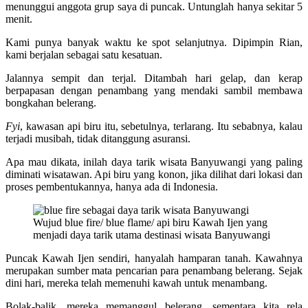
menunggui anggota grup saya di puncak. Untunglah hanya sekitar 5
menit.
Kami punya banyak waktu ke spot selanjutnya. Dipimpin Rian,
kami berjalan sebagai satu kesatuan.
Jalannya sempit dan terjal. Ditambah hari gelap, dan kerap
berpapasan dengan penambang yang mendaki sambil membawa
bongkahan belerang.
Fyi
, kawasan api biru itu, sebetulnya, terlarang. Itu sebabnya, kalau
terjadi musibah, tidak ditanggung asuransi.
Apa mau dikata, inilah daya tarik wisata Banyuwangi yang paling
diminati wisatawan. Api biru yang konon, jika dilihat dari lokasi dan
proses pembentukannya, hanya ada di Indonesia.
Wujud blue fire/ blue flame/ api biru Kawah Ijen yang
menjadi daya tarik utama destinasi wisata Banyuwangi
Puncak Kawah Ijen sendiri, hanyalah hamparan tanah. Kawahnya
merupakan sumber mata pencarian para penambang belerang. Sejak
dini hari, mereka telah memenuhi kawah untuk menambang.
Bolak-balik, mereka memanggul belerang, sementara kita rela