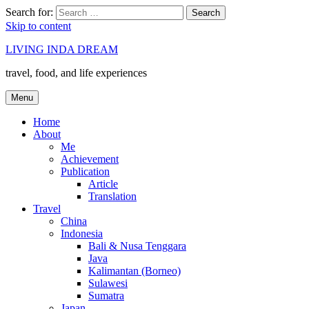
Search for:
Search
Skip to content
LIVING INDA DREAM
travel, food, and life experiences
Menu
Home
About
Me
Achievement
Publication
Article
Translation
Travel
China
Indonesia
Bali & Nusa Tenggara
Java
Kalimantan (Borneo)
Sulawesi
Sumatra
Japan