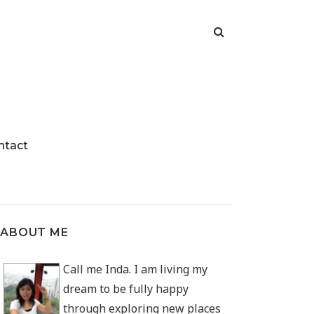
ntact
ABOUT ME
Call me Inda. I am living my
dream to be fully happy
through exploring new places