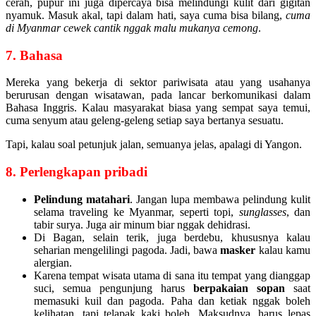
cerah, pupur ini juga dipercaya bisa melindungi kulit dari gigitan
nyamuk. Masuk akal, tapi dalam hati, saya cuma bisa bilang,
cuma
di Myanmar cewek cantik nggak malu mukanya cemong
.
7. Bahasa
Mereka yang bekerja di sektor pariwisata atau yang usahanya
berurusan dengan wisatawan, pada lancar berkomunikasi dalam
Bahasa Inggris. Kalau masyarakat biasa yang sempat saya temui,
cuma senyum atau geleng-geleng setiap saya bertanya sesuatu.
Tapi, kalau soal petunjuk jalan, semuanya jelas, apalagi di Yangon.
8. Perlengkapan pribadi
Pelindung matahari
. Jangan lupa membawa pelindung kulit
selama traveling ke Myanmar, seperti topi,
sunglasses
, dan
tabir surya. Juga air minum biar nggak dehidrasi.
Di Bagan, selain terik, juga berdebu, khususnya kalau
seharian mengelilingi pagoda. Jadi, bawa
masker
kalau kamu
alergian.
Karena tempat wisata utama di sana itu tempat yang dianggap
suci, semua pengunjung harus
berpakaian sopan
saat
memasuki kuil dan pagoda. Paha dan ketiak nggak boleh
kelihatan, tapi telapak kaki boleh. Maksudnya, harus lepas