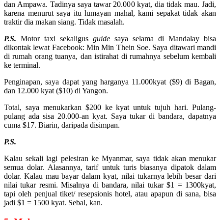
dan Ampawa. Tadinya saya tawar 20.000 kyat, dia tidak mau. Jadi,
karena menurut saya itu lumayan mahal, kami sepakat tidak akan
traktir dia makan siang. Tidak masalah.
P.S.
Motor taxi sekaligus
guide
saya selama di Mandalay bisa
dikontak lewat Facebook: Min Min Thein Soe. Saya ditawari mandi
di rumah orang tuanya, dan istirahat di rumahnya sebelum kembali
ke terminal.
Penginapan, saya dapat yang harganya 11.000kyat ($9) di Bagan,
dan 12.000 kyat ($10) di Yangon.
Total, saya menukarkan $200 ke kyat untuk tujuh hari. Pulang-
pulang ada sisa 20.000-an kyat. Saya tukar di bandara, dapatnya
cuma $17. Biarin, daripada disimpan.
P.S.
Kalau sekali lagi pelesiran ke Myanmar, saya tidak akan menukar
semua dolar. Alasannya, tarif untuk turis biasanya dipatok dalam
dolar. Kalau mau bayar dalam kyat, nilai tukarnya lebih besar dari
nilai tukar resmi. Misalnya di bandara, nilai tukar $1 = 1300kyat,
tapi oleh penjual tiket/ resepsionis hotel, atau apapun di sana, bisa
jadi $1 = 1500 kyat. Sebal, kan.