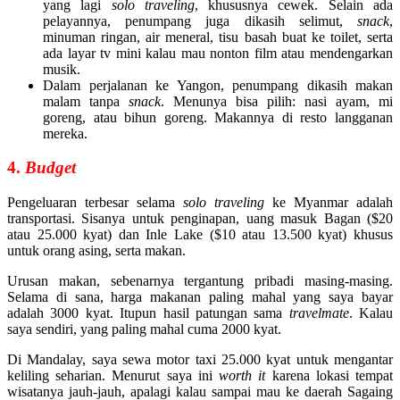
yang lagi
solo traveling
, khususnya cewek. Selain ada
pelayannya, penumpang juga dikasih selimut,
snack
,
minuman ringan, air meneral, tisu basah buat ke toilet, serta
ada layar tv mini kalau mau nonton film atau mendengarkan
musik.
Dalam perjalanan ke Yangon, penumpang dikasih makan
malam tanpa
snack
. Menunya bisa pilih: nasi ayam, mi
goreng, atau bihun goreng. Makannya di resto langganan
mereka.
4.
Budget
Pengeluaran terbesar selama
solo traveling
ke Myanmar adalah
transportasi. Sisanya untuk penginapan, uang masuk Bagan ($20
atau 25.000 kyat) dan Inle Lake ($10 atau 13.500 kyat) khusus
untuk orang asing, serta makan.
Urusan makan, sebenarnya tergantung pribadi masing-masing.
Selama di sana, harga makanan paling mahal yang saya bayar
adalah 3000 kyat. Itupun hasil patungan sama
travelmate
. Kalau
saya sendiri, yang paling mahal cuma 2000 kyat.
Di Mandalay, saya sewa motor taxi 25.000 kyat untuk mengantar
keliling seharian. Menurut saya ini
worth it
karena lokasi tempat
wisatanya jauh-jauh, apalagi kalau sampai mau ke daerah Sagaing