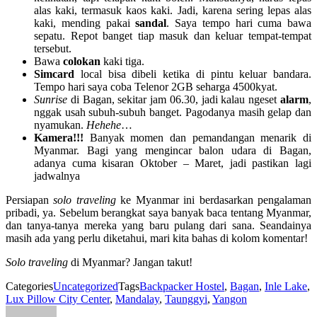
alas kaki, termasuk kaos kaki. Jadi, karena sering lepas alas
kaki, mending pakai
sandal
. Saya tempo hari cuma bawa
sepatu. Repot banget tiap masuk dan keluar tempat-tempat
tersebut.
Bawa
colokan
kaki tiga.
Simcard
local bisa dibeli ketika di pintu keluar bandara.
Tempo hari saya coba Telenor 2GB seharga 4500kyat.
Sunrise
di Bagan, sekitar jam 06.30, jadi kalau ngeset
alarm
,
nggak usah subuh-subuh banget. Pagodanya masih gelap dan
nyamukan.
Hehehe
…
Kamera!!!
Banyak momen dan pemandangan menarik di
Myanmar. Bagi yang mengincar balon udara di Bagan,
adanya cuma kisaran Oktober – Maret, jadi pastikan lagi
jadwalnya
Persiapan
solo traveling
ke Myanmar ini berdasarkan pengalaman
pribadi, ya. Sebelum berangkat saya banyak baca tentang Myanmar,
dan tanya-tanya mereka yang baru pulang dari sana. Seandainya
masih ada yang perlu diketahui, mari kita bahas di kolom komentar!
Solo traveling
di Myanmar? Jangan takut!
Categories
Uncategorized
Tags
Backpacker Hostel
,
Bagan
,
Inle Lake
,
Lux Pillow City Center
,
Mandalay
,
Taunggyi
,
Yangon