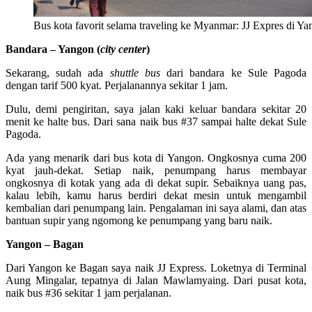
Bus kota favorit selama traveling ke Myanmar: JJ Expres di Y
Bandara – Yangon (
city center
)
Sekarang, sudah ada
shuttle bus
dari bandara ke Sule Pagoda
dengan tarif 500 kyat. Perjalanannya sekitar 1 jam.
Dulu, demi pengiritan, saya jalan kaki keluar bandara sekitar 20
menit ke halte bus. Dari sana naik bus #37 sampai halte dekat Sule
Pagoda.
Ada yang menarik dari bus kota di Yangon. Ongkosnya cuma 200
kyat jauh-dekat. Setiap naik, penumpang harus membayar
ongkosnya di kotak yang ada di dekat supir. Sebaiknya uang pas,
kalau lebih, kamu harus berdiri dekat mesin untuk mengambil
kembalian dari penumpang lain. Pengalaman ini saya alami, dan atas
bantuan supir yang ngomong ke penumpang yang baru naik.
Yangon – Bagan
Dari Yangon ke Bagan saya naik JJ Express. Loketnya di Terminal
Aung Mingalar, tepatnya di Jalan Mawlamyaing. Dari pusat kota,
naik bus #36 sekitar 1 jam perjalanan.