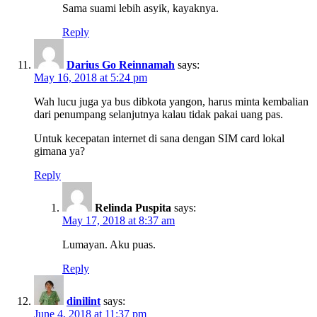
Sama suami lebih asyik, kayaknya.
Reply
Darius Go Reinnamah
says:
May 16, 2018 at 5:24 pm
Wah lucu juga ya bus dibkota yangon, harus minta kembalian
dari penumpang selanjutnya kalau tidak pakai uang pas.
Untuk kecepatan internet di sana dengan SIM card lokal
gimana ya?
Reply
Relinda Puspita
says:
May 17, 2018 at 8:37 am
Lumayan. Aku puas.
Reply
dinilint
says:
June 4, 2018 at 11:37 pm