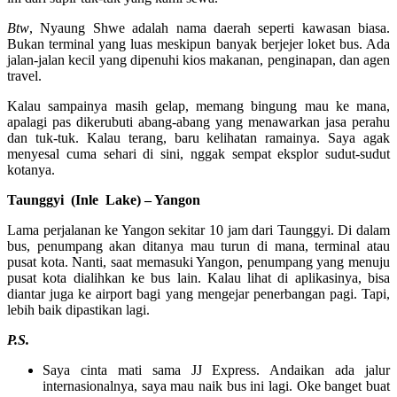
Btw
, Nyaung Shwe adalah nama daerah seperti kawasan biasa.
Bukan terminal yang luas meskipun banyak berjejer loket bus. Ada
jalan-jalan kecil yang dipenuhi kios makanan, penginapan, dan agen
travel.
Kalau sampainya masih gelap, memang bingung mau ke mana,
apalagi pas dikerubuti abang-abang yang menawarkan jasa perahu
dan tuk-tuk. Kalau terang, baru kelihatan ramainya. Saya agak
menyesal cuma sehari di sini, nggak sempat eksplor sudut-sudut
kotanya.
Taunggyi (Inle Lake) – Yangon
Lama perjalanan ke Yangon sekitar 10 jam dari Taunggyi. Di dalam
bus, penumpang akan ditanya mau turun di mana, terminal atau
pusat kota. Nanti, saat memasuki Yangon, penumpang yang menuju
pusat kota dialihkan ke bus lain. Kalau lihat di aplikasinya, bisa
diantar juga ke airport bagi yang mengejar penerbangan pagi. Tapi,
lebih baik dipastikan lagi.
P.S.
Saya cinta mati sama JJ Express. Andaikan ada jalur
internasionalnya, saya mau naik bus ini lagi. Oke banget buat