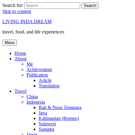
Search for:
Search
Skip to content
LIVING INDA DREAM
travel, food, and life experiences
Menu
Home
About
Me
Achievement
Publication
Article
Translation
Travel
China
Indonesia
Bali & Nusa Tenggara
Java
Kalimantan (Borneo)
Sulawesi
Sumatra
Japan