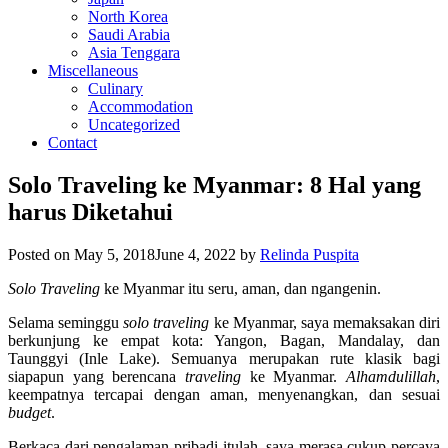
North Korea
Saudi Arabia
Asia Tenggara
Miscellaneous
Culinary
Accommodation
Uncategorized
Contact
Solo Traveling ke Myanmar: 8 Hal yang
harus Diketahui
Posted on
May 5, 2018
June 4, 2022
by
Relinda Puspita
Solo Traveling
ke Myanmar itu seru, aman, dan ngangenin.
Selama seminggu
solo traveling
ke Myanmar, saya memaksakan diri
berkunjung ke empat kota: Yangon, Bagan, Mandalay, dan
Taunggyi (Inle Lake). Semuanya merupakan rute klasik bagi
siapapun yang berencana
traveling
ke Myanmar.
Alhamdulillah
,
keempatnya tercapai dengan aman, menyenangkan, dan sesuai
budget
.
Berkaca dari pengalaman pribadi itulah, saya merasa cukup percaya