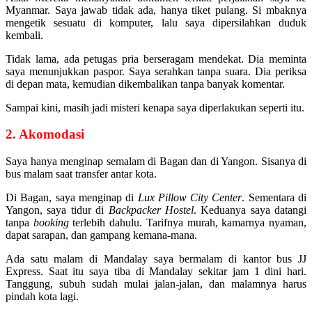
Myanmar. Saya jawab tidak ada, hanya tiket pulang. Si mbaknya
mengetik sesuatu di komputer, lalu saya dipersilahkan duduk
kembali.
Tidak lama, ada petugas pria berseragam mendekat. Dia meminta
saya menunjukkan paspor. Saya serahkan tanpa suara. Dia periksa
di depan mata, kemudian dikembalikan tanpa banyak komentar.
Sampai kini, masih jadi misteri kenapa saya diperlakukan seperti itu.
2. Akomodasi
Saya hanya menginap semalam di Bagan dan di Yangon. Sisanya di
bus malam saat transfer antar kota.
Di Bagan, saya menginap di
Lux Pillow City Center
. Sementara di
Yangon, saya tidur di
Backpacker Hostel
. Keduanya saya datangi
tanpa
booking
terlebih dahulu. Tarifnya murah, kamarnya nyaman,
dapat sarapan, dan gampang kemana-mana.
Ada satu malam di Mandalay saya bermalam di kantor bus JJ
Express. Saat itu saya tiba di Mandalay sekitar jam 1 dini hari.
Tanggung, subuh sudah mulai jalan-jalan, dan malamnya harus
pindah kota lagi.