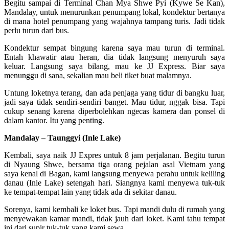
Begitu sampai di Terminal Chan Mya Shwe Pyi (Kywe Se Kan),
Mandalay, untuk menurunkan penumpang lokal, kondektur bertanya
di mana hotel penumpang yang wajahnya tampang turis. Jadi tidak
perlu turun dari bus.
Kondektur sempat bingung karena saya mau turun di terminal.
Entah khawatir atau heran, dia tidak langsung menyuruh saya
keluar. Langsung saya bilang, mau ke JJ Express. Biar saya
menunggu di sana, sekalian mau beli tiket buat malamnya.
Untung loketnya terang, dan ada penjaga yang tidur di bangku luar,
jadi saya tidak sendiri-sendiri banget. Mau tidur, nggak bisa. Tapi
cukup senang karena diperbolehkan ngecas kamera dan ponsel di
dalam kantor. Itu yang penting.
Mandalay – Taunggyi (Inle Lake)
Kembali, saya naik JJ Expres untuk 8 jam perjalanan. Begitu turun
di Nyaung Shwe, bersama tiga orang pejalan asal Vietnam yang
saya kenal di Bagan, kami langsung menyewa perahu untuk keliling
danau (Inle Lake) setengah hari. Siangnya kami menyewa tuk-tuk
ke tempat-tempat lain yang tidak ada di sekitar danau.
Sorenya, kami kembali ke loket bus. Tapi mandi dulu di rumah yang
menyewakan kamar mandi, tidak jauh dari loket. Kami tahu tempat
ini dari supir tuk-tuk yang kami sewa.