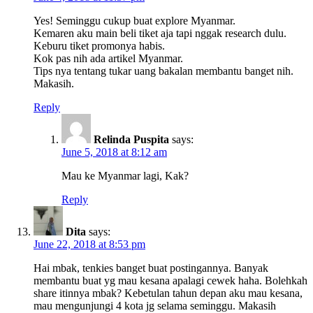
Yes! Seminggu cukup buat explore Myanmar.
Kemaren aku main beli tiket aja tapi nggak research dulu.
Keburu tiket promonya habis.
Kok pas nih ada artikel Myanmar.
Tips nya tentang tukar uang bakalan membantu banget nih.
Makasih.
Reply
Relinda Puspita
says:
June 5, 2018 at 8:12 am
Mau ke Myanmar lagi, Kak?
Reply
Dita
says:
June 22, 2018 at 8:53 pm
Hai mbak, tenkies banget buat postingannya. Banyak
membantu buat yg mau kesana apalagi cewek haha. Bolehkah
share itinnya mbak? Kebetulan tahun depan aku mau kesana,
mau mengunjungi 4 kota jg selama seminggu. Makasih