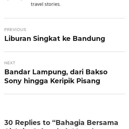
travel stories.
Post
PREVIOUS
navigation
Liburan Singkat ke Bandung
Previous
post:
NEXT
Bandar Lampung, dari Bakso
Next
Sony hingga Keripik Pisang
post:
30 Replies to “Bahagia Bersama