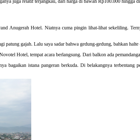
anya juga relatif terjangkau, dari harga di bawah Rp100.000 hingga di 
d Anugerah Hotel. Niatnya cuma pingin lihat-lihat sekeliling. Tern
ingi patung gajah. Lalu saya sadar bahwa gedung-gedung, bahkan halte 
i Novotel Hotel, tempat acara berlangsung. Dari balkon ada pemandangan 
uknya bagaikan istana pangeran berkuda. Di belakangnya terbentan