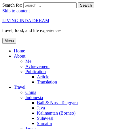
Search for:
Search
Skip to content
LIVING INDA DREAM
travel, food, and life experiences
Menu
Home
About
Me
Achievement
Publication
Article
Translation
Travel
China
Indonesia
Bali & Nusa Tenggara
Java
Kalimantan (Borneo)
Sulawesi
Sumatra
Japan