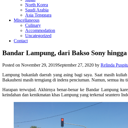
North Korea
Saudi Arabia
Asia Tenggara
Miscellaneous
Culinary
Accommodation
Uncategorized
Contact
Bandar Lampung, dari Bakso Sony hingga 
Posted on
November 29, 2019
September 27, 2020
by
Relinda Puspit
Lampung bukanlah daerah yang asing bagi saya. Saat masih kuliah
Bakauheni masih terngiang di indera penciuman. Namun, semua itu
Harapan terwujud. Akhirnya benar-benar ke Bandar Lampung karen
keindahan dan kenikmatan khas Lampung yang terkenal seantero Ind