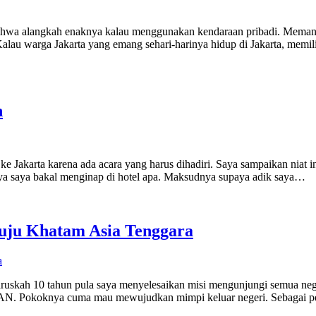
ahwa alangkah enaknya kalau menggunakan kendaraan pribadi. Memang, 
 warga Jakarta yang emang sehari-harinya hidup di Jakarta, memilik
n
e Jakarta karena ada acara yang harus dihadiri. Saya sampaikan niat i
nanya saya bakal menginap di hotel apa. Maksudnya supaya adik saya…
uju Khatam Asia Tenggara
a
ruskah 10 tahun pula saya menyelesaikan misi mengunjungi semua negar
SEAN. Pokoknya cuma mau mewujudkan mimpi keluar negeri. Sebagai pe