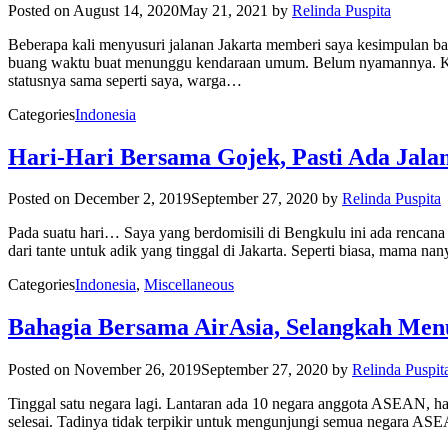
Posted on
August 14, 2020
May 21, 2021
by
Relinda Puspita
Beberapa kali menyusuri jalanan Jakarta memberi saya kesimpulan b
buang waktu buat menunggu kendaraan umum. Belum nyamannya. Kalau
statusnya sama seperti saya, warga…
Categories
Indonesia
Hari-Hari Bersama Gojek, Pasti Ada Jala
Posted on
December 2, 2019
September 27, 2020
by
Relinda Puspita
Pada suatu hari… Saya yang berdomisili di Bengkulu ini ada rencana k
dari tante untuk adik yang tinggal di Jakarta. Seperti biasa, mama 
Categories
Indonesia
,
Miscellaneous
Bahagia Bersama AirAsia, Selangkah Men
Posted on
November 26, 2019
September 27, 2020
by
Relinda Puspit
Tinggal satu negara lagi. Lantaran ada 10 negara anggota ASEAN, ha
selesai. Tadinya tidak terpikir untuk mengunjungi semua negara A