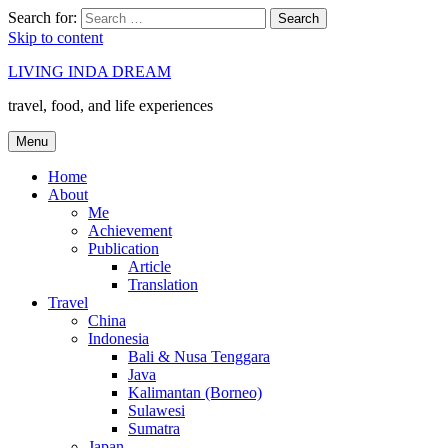
Search for:
Search
Skip to content
LIVING INDA DREAM
travel, food, and life experiences
Menu
Home
About
Me
Achievement
Publication
Article
Translation
Travel
China
Indonesia
Bali & Nusa Tenggara
Java
Kalimantan (Borneo)
Sulawesi
Sumatra
Japan