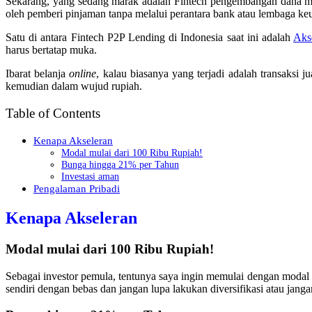
Sekarang, yang sedang marak adalah Fintech pengembangan dana m
oleh pemberi pinjaman tanpa melalui perantara bank atau lembaga 
Satu di antara Fintech P2P Lending di Indonesia saat ini adalah
Aks
harus bertatap muka.
Ibarat belanja
online
, kalau biasanya yang terjadi adalah transaksi j
kemudian dalam wujud rupiah.
Table of Contents
Kenapa Akseleran
Modal mulai dari 100 Ribu Rupiah!
Bunga hingga 21% per Tahun
Investasi aman
Pengalaman Pribadi
Kenapa Akseleran
Modal mulai dari 100 Ribu Rupiah!
Sebagai investor pemula, tentunya saya ingin memulai dengan modal 
sendiri dengan bebas dan jangan lupa lakukan diversifikasi atau jang