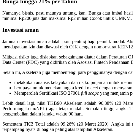
Bunga hingga 21% per Tahun
Namanya bisnis, pasti maunya untung, kan. Bunga atau imbal has
minimal Rp200 juta dan maksimal Rp2 miliar. Cocok untuk UMKM.
Investasi aman
Jaminan investasi aman adalah poin penting bagi pemilik modal. Aks
mendapatkan izin dan diawasi oleh OJK dengan nomor surat KEP-122/
Mitigasi risiko juga disiapkan sebagaimana diatur dalam Peratura
Data Center (FDC) yang didirikan oleh Asosiasi Fintech Pendanaan B
Selain itu, Akseleran juga membentengi para penggunanya dengan ca
melakukan analisis kelayakan dan risiko pinjaman untuk memini
berupaya untuk menekan angka kredit macet dengan menyarank
Memperoleh Sertifikasi ISO 27001
full scope
yang menjamin pen
Lebih detail lagi, nilai TKB90 Akseleran adalah 96,38% (20 Mar
Performing Loan/NPL) agar tetap rendah. Semakin tinggi angka
pengembalian dalam jangka waktu 90 hari.
Sementara TKB Total adalah 99,26% (20 Maret 2020). Angka ini me
terpampang nyata di bagian paling atas tampilan Akseleran.