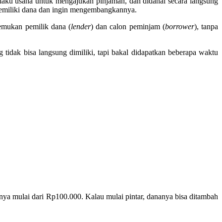
aku usaha untuk mengajukan pinjaman, dan didanai secara langsung
memiliki dana dan ingin mengembangkannya.
emukan pemilik dana (
lender
) dan calon peminjam (
borrower
), tanpa
ng tidak bisa langsung dimiliki, tapi bakal didapatkan beberapa waktu
nya mulai dari Rp100.000. Kalau mulai pintar, dananya bisa ditambah