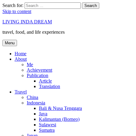
Search for:
Search
Skip to content
LIVING INDA DREAM
travel, food, and life experiences
Menu
Home
About
Me
Achievement
Publication
Article
Translation
Travel
China
Indonesia
Bali & Nusa Tenggara
Java
Kalimantan (Borneo)
Sulawesi
Sumatra
Japan