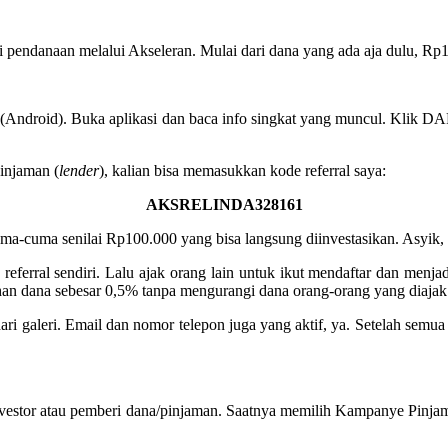
i pendanaan melalui Akseleran. Mulai dari dana yang ada aja dulu, R
 (Android). Buka aplikasi dan baca info singkat yang muncul. Klik 
injaman (
lender
), kalian bisa memasukkan kode referral saya:
AKSRELINDA328161
ma-cuma senilai Rp100.000 yang bisa langsung diinvestasikan. Asyik,
e referral sendiri. Lalu ajak orang lain untuk ikut mendaftar dan me
han dana sebesar 0,5% tanpa mengurangi dana orang-orang yang diajak
 galeri. Email dan nomor telepon juga yang aktif, ya. Setelah semua 
u investor atau pemberi dana/pinjaman. Saatnya memilih Kampanye Pinj