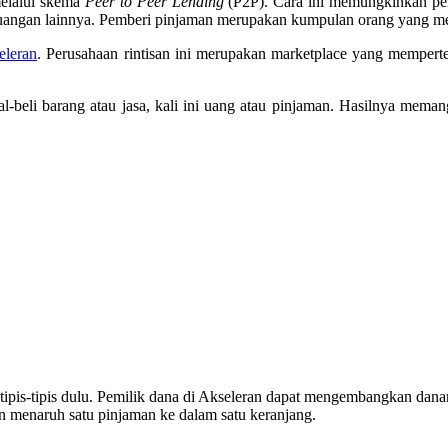
elalui skema
Peer to Peer Lending
(P2P). Cara ini memungkinkan pel
keuangan lainnya. Pemberi pinjaman merupakan kumpulan orang yang 
eleran
. Perusahaan rintisan ini merupakan marketplace yang mempert
ual-beli barang atau jasa, kali ini uang atau pinjaman. Hasilnya mema
tipis-tipis dulu. Pemilik dana di Akseleran dapat mengembangkan dana
an menaruh satu pinjaman ke dalam satu keranjang.