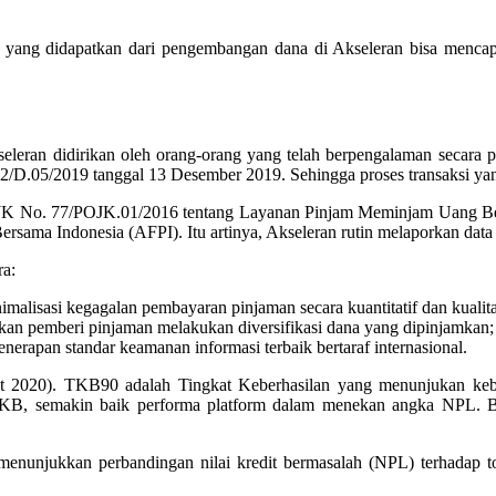
il yang didapatkan dari pengembangan dana di Akseleran bisa menca
eleran didirikan oleh orang-orang yang telah berpengalaman secara pro
D.05/2019 tanggal 13 Desember 2019. Sehingga proses transaksi yang
n OJK No. 77/POJK.01/2016 tentang Layanan Pinjam Meminjam Uang Berb
ersama Indonesia (AFPI). Itu artinya, Akseleran rutin melaporkan dat
ra:
malisasi kegagalan pembayaran pinjaman secara kuantitatif dan kualitat
an pemberi pinjaman melakukan diversifikasi dana yang dipinjamkan;
erapan standar keamanan informasi terbaik bertaraf internasional.
et 2020). TKB90 adalah Tingkat Keberhasilan yang menunjukan kebe
 TKB, semakin baik performa platform dalam menekan angka NPL. B
nunjukkan perbandingan nilai kredit bermasalah (NPL) terhadap tota