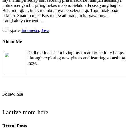
saya. Hampir setiap hari seorang pria masuk ke ruangan atasannya
untuk mengambil piring bekas makan. Selalu ada sisa yang bagi si
Bos, mungkin, tidak membuatnya berselera lagi. Tapi, tidak bagi
pria itu. Suatu hari, si Bos melewati ruangan karyawannya.
Langkahnya terhenti…
Categories
Indonesia
,
Java
About Me
Call me Inda. I am living my dream to be fully happy
through exploring new places and learning something
new.
Follow Me
I active more here
Recent Posts