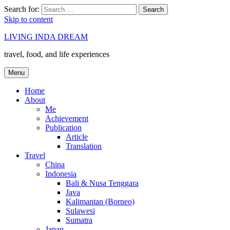
Search for:
Search
Skip to content
LIVING INDA DREAM
travel, food, and life experiences
Menu
Home
About
Me
Achievement
Publication
Article
Translation
Travel
China
Indonesia
Bali & Nusa Tenggara
Java
Kalimantan (Borneo)
Sulawesi
Sumatra
Japan