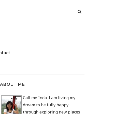
ntact
ABOUT ME
Call me Inda. I am living my
dream to be fully happy
through exploring new places