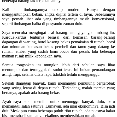
beberapa barang tak terpakai lainnya.
Kali ini timbangannya cukup modern. Hanya dengan
menggantungkan beban, angka digital tertera di layar. Sebelumnya
saya pernah lihat ada yang timbangannya masih konvensional,
seperti timbangan balita di posyandu zaman dulu.
Saya mencoba mengingat asal barang-barang yang ditimbang itu.
Kardus-kardus tentunya berasal dari kemasan barang-barang
dagangan di warung, botol kosong bekas pemakaian di rumah, botol
dan minuman kemasan bekas pembeli dan tamu yang datang ke
rumah, ember yang sudah lama bocor dan pecah, lalu beberapa
mainan rusak milik keponakan saya.
Semua rongsokan itu mungkin lebih dari sebulan saya lihat
menumpuk dan teronggok di sudut teras. Ini bukan pemandangan
asing. Tapi, selama ditata rapi, tidaklah terlalu mengganggu.
Setelah dianggap banyak, kami memanggil pemulung bergerobak
yang sering lewat di depan rumah. Terkadang, malah mereka yang
bertanya, apakah ada barang bekas.
Ayah saya lebih memilih untuk menunggu banyak dulu, baru
memanggil salah satunya. Lumayan, ada nilai ekonominya. Bisa jadi
duit. Meskipun cuma beberapa puluh ribu rupiah, ada puasnya kalau
bisa menghasilkan uang, sekaligus membersihkan rumah.