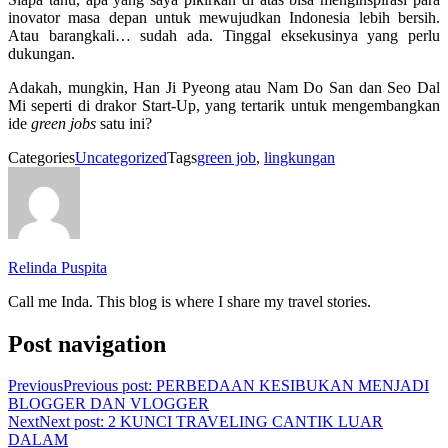
inovator masa depan untuk mewujudkan Indonesia lebih bersih.
Atau barangkali… sudah ada. Tinggal eksekusinya yang perlu
dukungan.
Adakah, mungkin, Han Ji Pyeong atau Nam Do San dan Seo Dal
Mi seperti di drakor Start-Up, yang tertarik untuk mengembangkan
ide
green jobs
satu ini?
Categories
Uncategorized
Tags
green job
,
lingkungan
Relinda Puspita
Call me Inda. This blog is where I share my travel stories.
Post navigation
Previous
Previous post:
PERBEDAAN KESIBUKAN MENJADI
BLOGGER DAN VLOGGER
Next
Next post:
2 KUNCI TRAVELING CANTIK LUAR
DALAM