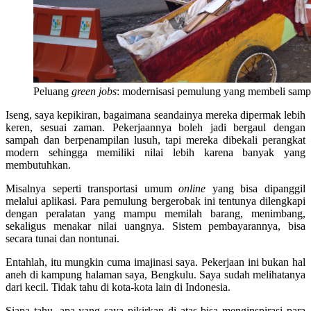
Peluang
green jobs
: modernisasi pemulung yang membeli sam
Iseng, saya kepikiran, bagaimana seandainya mereka dipermak lebih
keren, sesuai zaman. Pekerjaannya boleh jadi bergaul dengan
sampah dan berpenampilan lusuh, tapi mereka dibekali perangkat
modern sehingga memiliki nilai lebih karena banyak yang
membutuhkan.
Misalnya seperti transportasi umum
online
yang bisa dipanggil
melalui aplikasi. Para pemulung bergerobak ini tentunya dilengkapi
dengan peralatan yang mampu memilah barang, menimbang,
sekaligus menakar nilai uangnya. Sistem pembayarannya, bisa
secara tunai dan nontunai.
Entahlah, itu mungkin cuma imajinasi saya. Pekerjaan ini bukan hal
aneh di kampung halaman saya, Bengkulu. Saya sudah melihatanya
dari kecil. Tidak tahu di kota-kota lain di Indonesia.
Siapa tahu, apa yang saya pikirkan di atas bisa menginspirasi para