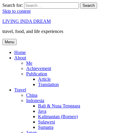
Search for:
Search
Skip to content
LIVING INDA DREAM
travel, food, and life experiences
Menu
Home
About
Me
Achievement
Publication
Article
Translation
Travel
China
Indonesia
Bali & Nusa Tenggara
Java
Kalimantan (Borneo)
Sulawesi
Sumatra
Japan