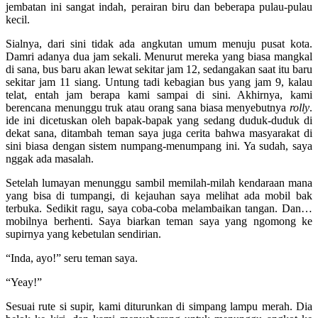
jembatan ini sangat indah, perairan biru dan beberapa pulau-pulau
kecil.
Sialnya, dari sini tidak ada angkutan umum menuju pusat kota.
Damri adanya dua jam sekali. Menurut mereka yang biasa mangkal
di sana, bus baru akan lewat sekitar jam 12, sedangakan saat itu baru
sekitar jam 11 siang. Untung tadi kebagian bus yang jam 9, kalau
telat, entah jam berapa kami sampai di sini. Akhirnya, kami
berencana menunggu truk atau orang sana biasa menyebutnya
rolly
.
ide ini dicetuskan oleh bapak-bapak yang sedang duduk-duduk di
dekat sana, ditambah teman saya juga cerita bahwa masyarakat di
sini biasa dengan sistem numpang-menumpang ini. Ya sudah, saya
nggak ada masalah.
Setelah lumayan menunggu sambil memilah-milah kendaraan mana
yang bisa di tumpangi, di kejauhan saya melihat ada mobil bak
terbuka. Sedikit ragu, saya coba-coba melambaikan tangan. Dan…
mobilnya berhenti. Saya biarkan teman saya yang ngomong ke
supirnya yang kebetulan sendirian.
“Inda, ayo!” seru teman saya.
“Yeay!”
Sesuai rute si supir, kami diturunkan di simpang lampu merah. Dia