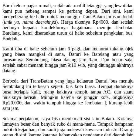
Baru keluar pagar rumah, sudah ada mobil tetangga yang lewat dan
kami pun nebeng sampai ke gerbang depan. Dari sini, kami
menyeberang ke halte untuk menunggu TransBatam jurusan Jodoh
(
unik ya, nama daerahnya
). Harga tiketnya Rp4000, dan setelah
bertanya kepada kondekturnya bagaimana menuju Jembatan
Barelang, kami disarankan turun di halte sebelum pangkalan bus.
Baiklah.
Kami tiba di halte sebelum jam 9 pagi, dan menurut tukang ojek
yang biasa mangkal di sana, Damri ke Barelang atau yang
jurusannya Sembulang, biasa datang jam 9-an. Dan benar saja,
setelah sabar menanti hingga jam 9:10 wib, yang ditunggu akhirnya
datang.
Berbeda dari TransBatam yang juga keluaran Damri, bus menuju
Sembulang ini terkesan seperti bus kota biasa. Tempat duduknya
busa berlapis kulit, ruang kakinya sempit, tanpa AC, dan suara
musiknya berisik. Mungkin karena ke pinggir kota, ongkosnya
Rp20.000, dan waktu tempuh hingga ke Jembatan I, kurang lebih
satu jam.
Selama perjalanan, saya bisa menikmati sisi lain Batam. Kotanya
lumayan besar dan banyak ruko di mana-mana. Tampak hamparan
bukit di kejauhan, dan kami juga melewati kawasan industri. Orang-
orang di sini, karena katanya kebanyakan pendatang dari daerah lain