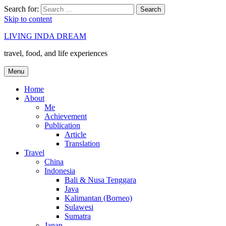
Search for:
Search
Skip to content
LIVING INDA DREAM
travel, food, and life experiences
Menu
Home
About
Me
Achievement
Publication
Article
Translation
Travel
China
Indonesia
Bali & Nusa Tenggara
Java
Kalimantan (Borneo)
Sulawesi
Sumatra
Japan