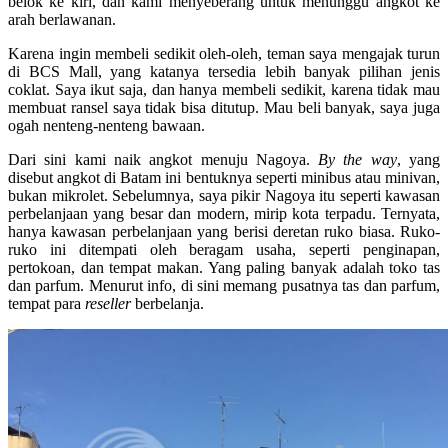
belok ke kiri, dan kami menyeberang untuk menunggu angkot ke
arah berlawanan.
Karena ingin membeli sedikit oleh-oleh, teman saya mengajak turun
di BCS Mall, yang katanya tersedia lebih banyak pilihan jenis
coklat. Saya ikut saja, dan hanya membeli sedikit, karena tidak mau
membuat ransel saya tidak bisa ditutup. Mau beli banyak, saya juga
ogah nenteng-nenteng bawaan.
Dari sini kami naik angkot menuju Nagoya.
By the way
, yang
disebut angkot di Batam ini bentuknya seperti minibus atau minivan,
bukan mikrolet. Sebelumnya, saya pikir Nagoya itu seperti kawasan
perbelanjaan yang besar dan modern, mirip kota terpadu. Ternyata,
hanya kawasan perbelanjaan yang berisi deretan ruko biasa. Ruko-
ruko ini ditempati oleh beragam usaha, seperti penginapan,
pertokoan, dan tempat makan. Yang paling banyak adalah toko tas
dan parfum. Menurut info, di sini memang pusatnya tas dan parfum,
tempat para
reseller
berbelanja.