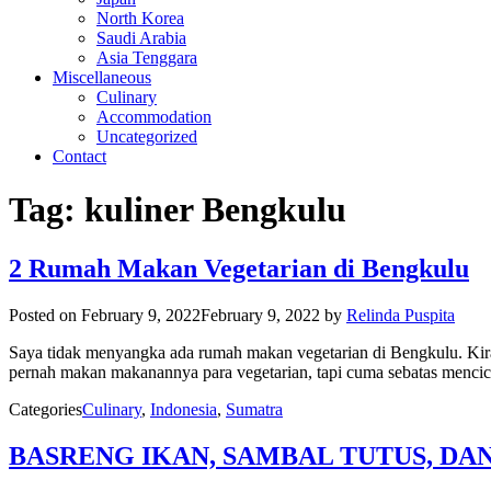
North Korea
Saudi Arabia
Asia Tenggara
Miscellaneous
Culinary
Accommodation
Uncategorized
Contact
Tag:
kuliner Bengkulu
2 Rumah Makan Vegetarian di Bengkulu
Posted on
February 9, 2022
February 9, 2022
by
Relinda Puspita
Saya tidak menyangka ada rumah makan vegetarian di Bengkulu. Kira
pernah makan makanannya para vegetarian, tapi cuma sebatas mencici
Categories
Culinary
,
Indonesia
,
Sumatra
BASRENG IKAN, SAMBAL TUTUS, DA