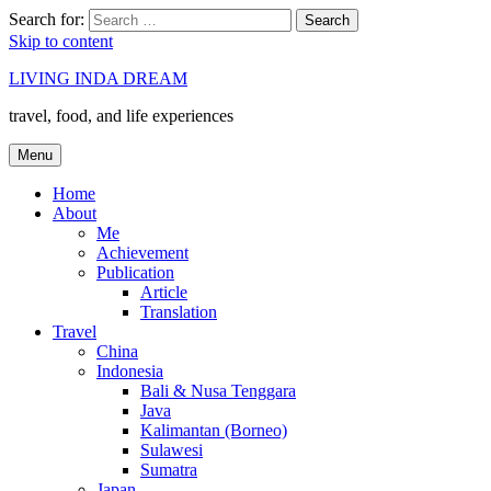
Search for:
Search
Skip to content
LIVING INDA DREAM
travel, food, and life experiences
Menu
Home
About
Me
Achievement
Publication
Article
Translation
Travel
China
Indonesia
Bali & Nusa Tenggara
Java
Kalimantan (Borneo)
Sulawesi
Sumatra
Japan