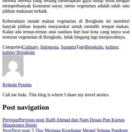
mereka mereka yang sedang menerapkan gaya hidup sehat dengan
memperbanyak konsumsi sayur, menu vegetarian adalah salah satu
pilihan makanan terbaik.
Keberadaan rumah makan vegetarian di Bengkulu ini memberi
banyak pilihan kepada masyarakat untuk memilih tempat makan.
Kalau ada teman-teman atau saudara dari luar kota yang tanya soal
restoran vegetarian di Bengkulu, tidak bingung lagi menjawabnya.
Categories
Culinary
,
Indonesia
,
Sumatra
Tags
Bengkulu
,
kuliner
,
kuliner Bengkulu
Relinda Puspita
Call me Inda. This blog is where I share my travel stories.
Post navigation
Previous
Previous post:
Raffi Ahmad dan Nam Dosan Pun Kursus
Manajemen Bisnis
Next
Next post:
5 Tips Menjaga Kesehatan Mental Selama Pandemi