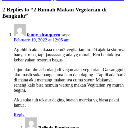
2 Replies to “2 Rumah Makan Vegetarian di
Bengkulu”
fanny_dcatqueen
says:
February 10, 2022 at 12:05 am
Aghhhhh aku sukaaa menu2 vegitarian itu. Di ajakrta sbnrnya
banyak mba, tapi jaraaaaang ada yg murah, Krn bentuknya
kebanyakan restoran bagus.
Jujur aku blm ada niat jadi vegan atau vegitarian. Ga sanggub,
aku masih suka banget ama ikan dan daging . Tapiiii ada hari2
di mana aku memang makannya cuma sayur. Makanya
seneng kalo bisa nemuin warung makan Vegitarian yg murah
begini.
Aku suka tuh tekstur daging buatan mereka yg biasa pakai
jamur .
Reply
Relinda Puspita
says: