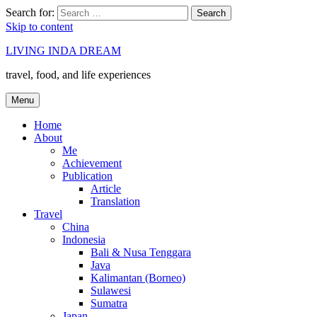
Search for:
Search
Skip to content
LIVING INDA DREAM
travel, food, and life experiences
Menu
Home
About
Me
Achievement
Publication
Article
Translation
Travel
China
Indonesia
Bali & Nusa Tenggara
Java
Kalimantan (Borneo)
Sulawesi
Sumatra
Japan