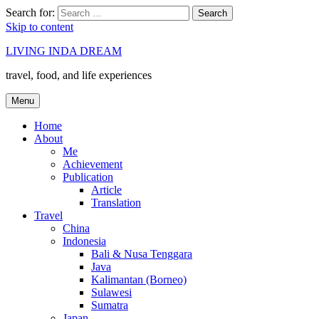
Search for:
Search
Skip to content
LIVING INDA DREAM
travel, food, and life experiences
Menu
Home
About
Me
Achievement
Publication
Article
Translation
Travel
China
Indonesia
Bali & Nusa Tenggara
Java
Kalimantan (Borneo)
Sulawesi
Sumatra
Japan