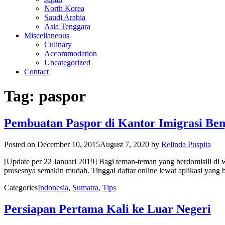
North Korea
Saudi Arabia
Asia Tenggara
Miscellaneous
Culinary
Accommodation
Uncategorized
Contact
Tag:
paspor
Pembuatan Paspor di Kantor Imigrasi Be
Posted on
December 10, 2015
August 7, 2020
by
Relinda Puspita
[Update per 22 Januari 2019] Bagi teman-teman yang berdomisili di 
prosesnya semakin mudah. Tinggal daftar online lewat aplikasi yang 
Categories
Indonesia
,
Sumatra
,
Tips
Persiapan Pertama Kali ke Luar Negeri