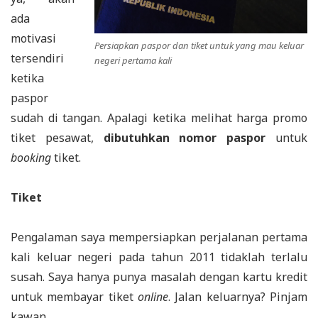
ada
motivasi
Persiapkan paspor dan tiket untuk yang mau keluar
tersendiri
negeri pertama kali
ketika
paspor
sudah di tangan. Apalagi ketika melihat harga promo
tiket pesawat,
dibutuhkan nomor paspor
untuk
booking
tiket.
Tiket
Pengalaman saya mempersiapkan perjalanan pertama
kali keluar negeri pada tahun 2011 tidaklah terlalu
susah. Saya hanya punya masalah dengan kartu kredit
untuk membayar tiket
online
. Jalan keluarnya? Pinjam
kawan.