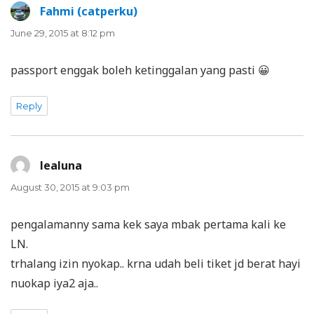
Fahmi (catperku)
says:
June 29, 2015 at 8:12 pm
passport enggak boleh ketinggalan yang pasti 😀
Reply
lealuna
says:
August 30, 2015 at 9:03 pm
pengalamanny sama kek saya mbak pertama kali ke
LN.
trhalang izin nyokap.. krna udah beli tiket jd berat hayi
nuokap iya2 aja..