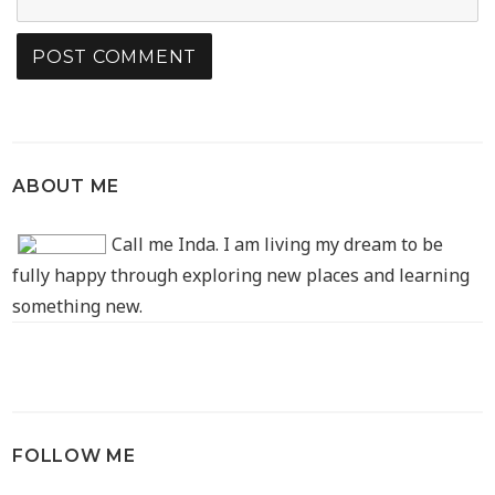
ABOUT ME
Call me Inda. I am living my dream to be
fully happy through exploring new places and learning
something new.
FOLLOW ME