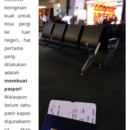
keinginan
kuat untuk
bisa pergi
ke luar
negeri, hal
pertama
yang
dilakukan
adalah
membuat
paspor
!
Walaupun
belum tahu
pasti kapan
digunakann
ya, akan