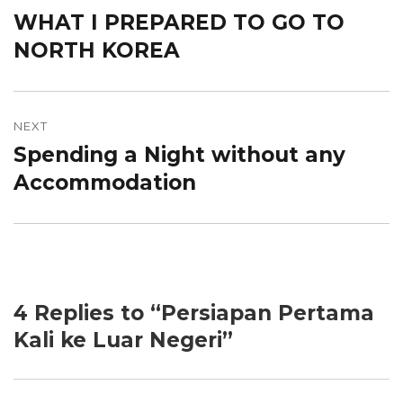
navigation
WHAT I PREPARED TO GO TO
Previous
NORTH KOREA
post:
NEXT
Spending a Night without any
Next
Accommodation
post:
4 Replies to “Persiapan Pertama
Kali ke Luar Negeri”