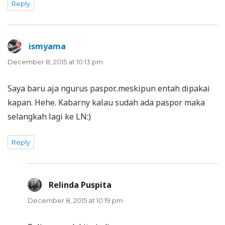
Reply
ismyama
says:
December 8, 2015 at 10:13 pm
Saya baru aja ngurus paspor..meskipun entah dipakai
kapan. Hehe. Kabarny kalau sudah ada paspor maka
selangkah lagi ke LN:)
Reply
Relinda Puspita
says:
December 8, 2015 at 10:19 pm