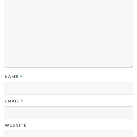
*
NAME
*
EMAIL
WEBSITE