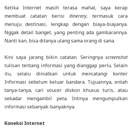
Ketika Internet masih terasa mahal, saya kerap
membuat catatan berisi
itinerary
, termasuk cara
menuju destinasi, lengkap dengan biaya-biayanya.
Nggak detail banget, yang penting ada gambarannya.
Nanti kan, bisa ditanya ulang sama orang di sana.
Kini saya jarang bikin catatan. Seringnya
screenshot
tulisan tentang informasi yang dianggap perlu. Selain
itu, selalu diniatkan untuk mencatangi konter
Informasi sebelum keluar bandara. Tujuannya, entah
tanya-tanya, cari voucer diskon khusus turis, atau
sekadar mengambil peta. Intinya mengumpulkan
informasi sebanyak-banyaknya.
Koneksi Internet