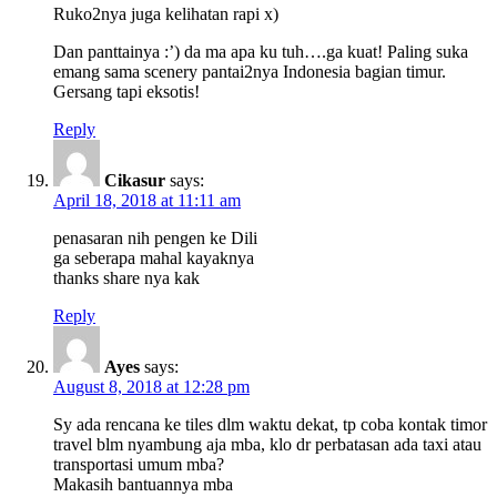
Ruko2nya juga kelihatan rapi x)
Dan panttainya :’) da ma apa ku tuh….ga kuat! Paling suka
emang sama scenery pantai2nya Indonesia bagian timur.
Gersang tapi eksotis!
Reply
Cikasur
says:
April 18, 2018 at 11:11 am
penasaran nih pengen ke Dili
ga seberapa mahal kayaknya
thanks share nya kak
Reply
Ayes
says:
August 8, 2018 at 12:28 pm
Sy ada rencana ke tiles dlm waktu dekat, tp coba kontak timor
travel blm nyambung aja mba, klo dr perbatasan ada taxi atau
transportasi umum mba?
Makasih bantuannya mba