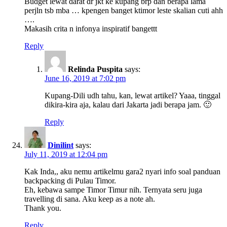
Budget lewat darat dr jkt ke kupang brp dan berapa lama
perjln tsb mba … kpengen banget ktimor leste skalian cuti ahh
….
Makasih crita n infonya inspiratif bangettt
Reply
Relinda Puspita
says:
June 16, 2019 at 7:02 pm
Kupang-Dili udh tahu, kan, lewat artikel? Yaaa, tinggal
dikira-kira aja, kalau dari Jakarta jadi berapa jam. 🙂
Reply
Dinilint
says:
July 11, 2019 at 12:04 pm
Kak Inda,, aku nemu artikelmu gara2 nyari info soal panduan
backpacking di Pulau Timor.
Eh, kebawa sampe Timor Timur nih. Ternyata seru juga
travelling di sana. Aku keep as a note ah.
Thank you.
Reply