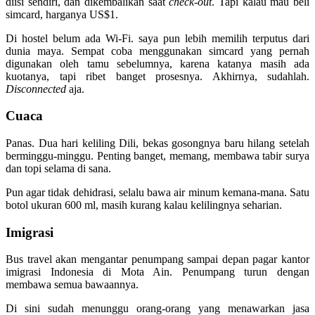
diisi sendiri, dan dikembalikan saat
check-out
. Tapi kalau mau beli
simcard, harganya US$1.
Di hostel belum ada Wi-Fi. saya pun lebih memilih terputus dari
dunia maya. Sempat coba menggunakan simcard yang pernah
digunakan oleh tamu sebelumnya, karena katanya masih ada
kuotanya, tapi ribet banget prosesnya. Akhirnya, sudahlah.
Disconnected
aja.
Cuaca
Panas. Dua hari keliling Dili, bekas gosongnya baru hilang setelah
berminggu-minggu. Penting banget, memang, membawa tabir surya
dan topi selama di sana.
Pun agar tidak dehidrasi, selalu bawa air minum kemana-mana. Satu
botol ukuran 600 ml, masih kurang kalau kelilingnya seharian.
Imigrasi
Bus travel akan mengantar penumpang sampai depan pagar kantor
imigrasi Indonesia di Mota Ain. Penumpang turun dengan
membawa semua bawaannya.
Di sini sudah menunggu orang-orang yang menawarkan jasa