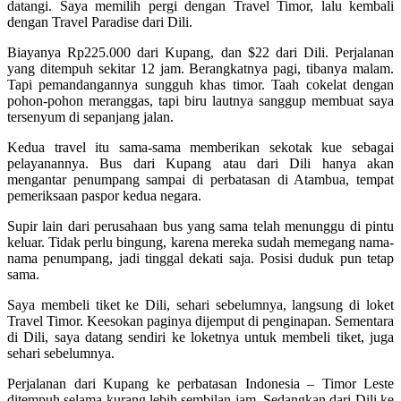
datangi. Saya memilih pergi dengan Travel Timor, lalu kembali
dengan Travel Paradise dari Dili.
Biayanya Rp225.000 dari Kupang, dan $22 dari Dili. Perjalanan
yang ditempuh sekitar 12 jam. Berangkatnya pagi, tibanya malam.
Tapi pemandangannya sungguh khas timor. Taah cokelat dengan
pohon-pohon meranggas, tapi biru lautnya sanggup membuat saya
tersenyum di sepanjang jalan.
Kedua travel itu sama-sama memberikan sekotak kue sebagai
pelayanannya. Bus dari Kupang atau dari Dili hanya akan
mengantar penumpang sampai di perbatasan di Atambua, tempat
pemeriksaan paspor kedua negara.
Supir lain dari perusahaan bus yang sama telah menunggu di pintu
keluar. Tidak perlu bingung, karena mereka sudah memegang nama-
nama penumpang, jadi tinggal dekati saja. Posisi duduk pun tetap
sama.
Saya membeli tiket ke Dili, sehari sebelumnya, langsung di loket
Travel Timor. Keesokan paginya dijemput di penginapan. Sementara
di Dili, saya datang sendiri ke loketnya untuk membeli tiket, juga
sehari sebelumnya.
Perjalanan dari Kupang ke perbatasan Indonesia – Timor Leste
ditempuh selama kurang lebih sembilan jam. Sedangkan dari Dili ke