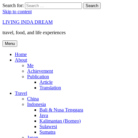
Search for:
Search
Skip to content
LIVING INDA DREAM
travel, food, and life experiences
Menu
Home
About
Me
Achievement
Publication
Article
Translation
Travel
China
Indonesia
Bali & Nusa Tenggara
Java
Kalimantan (Borneo)
Sulawesi
Sumatra
Japan