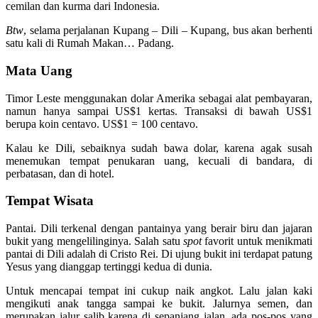
cemilan dan kurma dari Indonesia.
Btw
, selama perjalanan Kupang – Dili – Kupang, bus akan berhenti
satu kali di Rumah Makan… Padang.
Mata Uang
Timor Leste menggunakan dolar Amerika sebagai alat pembayaran,
namun hanya sampai US$1 kertas. Transaksi di bawah US$1
berupa koin centavo. US$1 = 100 centavo.
Kalau ke Dili, sebaiknya sudah bawa dolar, karena agak susah
menemukan tempat penukaran uang, kecuali di bandara, di
perbatasan, dan di hotel.
Tempat Wisata
Pantai. Dili terkenal dengan pantainya yang berair biru dan jajaran
bukit yang mengelilinginya. Salah satu
spot
favorit untuk menikmati
pantai di Dili adalah di Cristo Rei. Di ujung bukit ini terdapat patung
Yesus yang dianggap tertinggi kedua di dunia.
Untuk mencapai tempat ini cukup naik angkot. Lalu jalan kaki
mengikuti anak tangga sampai ke bukit. Jalurnya semen, dan
merupakan jalur salib karena di sepanjang jalan, ada pos-pos yang