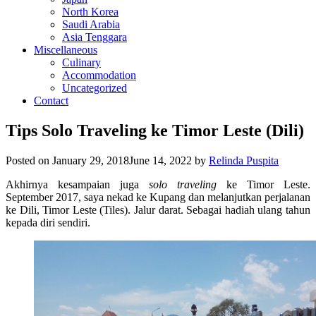
North Korea
Saudi Arabia
Asia Tenggara
Miscellaneous
Culinary
Accommodation
Uncategorized
Contact
Tips Solo Traveling ke Timor Leste (Dili)
Posted on
January 29, 2018
June 14, 2022
by
Relinda Puspita
Akhirnya kesampaian juga
solo traveling
ke Timor Leste.
September 2017, saya nekad ke Kupang dan melanjutkan perjalanan
ke Dili, Timor Leste (Tiles). Jalur darat. Sebagai hadiah ulang tahun
kepada diri sendiri.