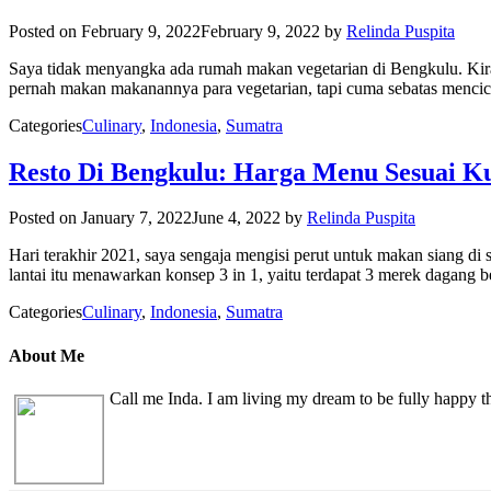
Posted on
February 9, 2022
February 9, 2022
by
Relinda Puspita
Saya tidak menyangka ada rumah makan vegetarian di Bengkulu. Kira
pernah makan makanannya para vegetarian, tapi cuma sebatas mencici
Categories
Culinary
,
Indonesia
,
Sumatra
Resto Di Bengkulu: Harga Menu Sesuai Ku
Posted on
January 7, 2022
June 4, 2022
by
Relinda Puspita
Hari terakhir 2021, saya sengaja mengisi perut untuk makan siang di 
lantai itu menawarkan konsep 3 in 1, yaitu terdapat 3 merek dagang
Categories
Culinary
,
Indonesia
,
Sumatra
About Me
Call me Inda. I am living my dream to be fully happy 