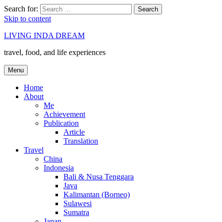
Search for:
Search
Skip to content
LIVING INDA DREAM
travel, food, and life experiences
Menu
Home
About
Me
Achievement
Publication
Article
Translation
Travel
China
Indonesia
Bali & Nusa Tenggara
Java
Kalimantan (Borneo)
Sulawesi
Sumatra
Japan