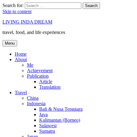
Search for:
Search
Skip to content
LIVING INDA DREAM
travel, food, and life experiences
Menu
Home
About
Me
Achievement
Publication
Article
Translation
Travel
China
Indonesia
Bali & Nusa Tenggara
Java
Kalimantan (Borneo)
Sulawesi
Sumatra
Japan