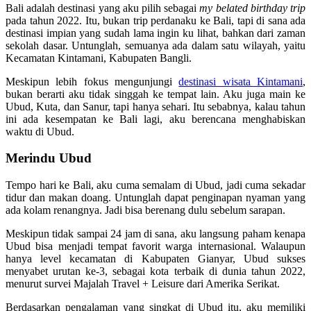
Bali adalah destinasi yang aku pilih sebagai
my belated birthday trip
pada tahun 2022. Itu, bukan trip perdanaku ke Bali, tapi di sana ada
destinasi impian yang sudah lama ingin ku lihat, bahkan dari zaman
sekolah dasar. Untunglah, semuanya ada dalam satu wilayah, yaitu
Kecamatan Kintamani, Kabupaten Bangli.
Meskipun lebih fokus mengunjungi
destinasi wisata Kintamani
,
bukan berarti aku tidak singgah ke tempat lain. Aku juga main ke
Ubud, Kuta, dan Sanur, tapi hanya sehari. Itu sebabnya, kalau tahun
ini ada kesempatan ke Bali lagi, aku berencana menghabiskan
waktu di Ubud.
Merindu Ubud
Tempo hari ke Bali, aku cuma semalam di Ubud, jadi cuma sekadar
tidur dan makan doang. Untunglah dapat penginapan nyaman yang
ada kolam renangnya. Jadi bisa berenang dulu sebelum sarapan.
Meskipun tidak sampai 24 jam di sana, aku langsung paham kenapa
Ubud bisa menjadi tempat favorit warga internasional. Walaupun
hanya level kecamatan di Kabupaten Gianyar, Ubud sukses
menyabet urutan ke-3, sebagai kota terbaik di dunia tahun 2022,
menurut survei Majalah Travel + Leisure dari Amerika Serikat.
Berdasarkan pengalaman yang singkat di Ubud itu, aku memiliki