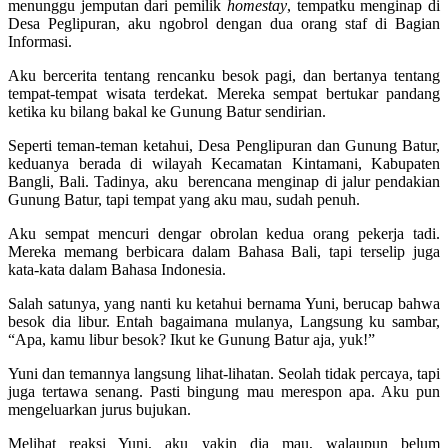
menunggu jemputan dari pemilik
homestay
, tempatku menginap di
Desa Peglipuran, aku ngobrol dengan dua orang staf di Bagian
Informasi.
Aku bercerita tentang rencanku besok pagi, dan bertanya tentang
tempat-tempat wisata terdekat. Mereka sempat bertukar pandang
ketika ku bilang bakal ke Gunung Batur sendirian.
Seperti teman-teman ketahui, Desa Penglipuran dan Gunung Batur,
keduanya berada di wilayah Kecamatan Kintamani, Kabupaten
Bangli, Bali. Tadinya, aku berencana menginap di jalur pendakian
Gunung Batur, tapi tempat yang aku mau, sudah penuh.
Aku sempat mencuri dengar obrolan kedua orang pekerja tadi.
Mereka memang berbicara dalam Bahasa Bali, tapi terselip juga
kata-kata dalam Bahasa Indonesia.
Salah satunya, yang nanti ku ketahui bernama Yuni, berucap bahwa
besok dia libur. Entah bagaimana mulanya, Langsung ku sambar,
“Apa, kamu libur besok? Ikut ke Gunung Batur aja, yuk!”
Yuni dan temannya langsung lihat-lihatan. Seolah tidak percaya, tapi
juga tertawa senang. Pasti bingung mau merespon apa. Aku pun
mengeluarkan jurus bujukan.
Melihat reaksi Yuni, aku yakin dia mau, walaupun belum