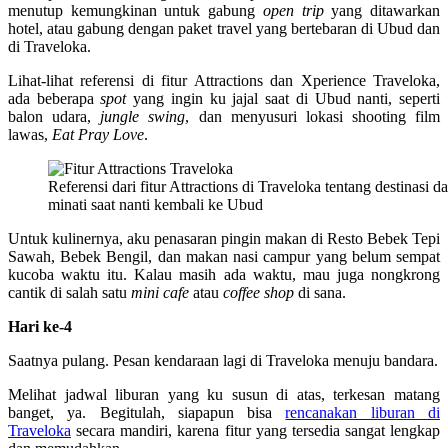
menutup kemungkinan untuk gabung
open trip
yang ditawarkan
hotel, atau gabung dengan paket travel yang bertebaran di Ubud dan
di Traveloka.
Lihat-lihat referensi di fitur Attractions dan Xperience Traveloka,
ada beberapa
spot
yang ingin ku jajal saat di Ubud nanti, seperti
balon udara,
jungle swing
, dan menyusuri lokasi shooting film
lawas,
Eat Pray Love
.
Referensi dari fitur Attractions di Traveloka tentang destinasi d
minati saat nanti kembali ke Ubud
Untuk kulinernya, aku penasaran pingin makan di Resto Bebek Tepi
Sawah, Bebek Bengil, dan makan nasi campur yang belum sempat
kucoba waktu itu. Kalau masih ada waktu, mau juga nongkrong
cantik di salah satu
mini cafe
atau
coffee shop
di sana.
Hari ke-4
Saatnya pulang. Pesan kendaraan lagi di Traveloka menuju bandara.
Melihat jadwal liburan yang ku susun di atas, terkesan matang
banget, ya. Begitulah, siapapun bisa
rencanakan liburan di
Traveloka
secara mandiri, karena fitur yang tersedia sangat lengkap