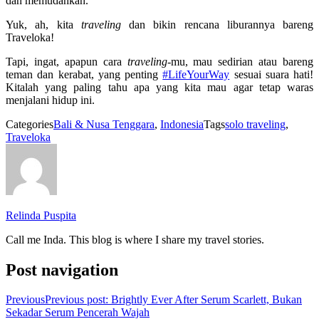
dan memudahkan.
Yuk, ah, kita
traveling
dan bikin rencana liburannya bareng
Traveloka!
Tapi, ingat, apapun cara
traveling
-mu, mau sedirian atau bareng
teman dan kerabat, yang penting
#LifeYourWay
sesuai suara hati!
Kitalah yang paling tahu apa yang kita mau agar tetap waras
menjalani hidup ini.
Categories
Bali & Nusa Tenggara
,
Indonesia
Tags
solo traveling
,
Traveloka
Relinda Puspita
Call me Inda. This blog is where I share my travel stories.
Post navigation
Previous
Previous post:
Brightly Ever After Serum Scarlett, Bukan
Sekadar Serum Pencerah Wajah