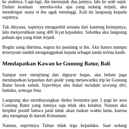
ke arahnya. Lagi-lagi, dia menunjuk dua jarinya, lalu ke arah supir.
Dalam keadaan mereka-reka apa yang sedang terjadi, aku
mendengar suara si ibu agak meninggi. Kali ini langsung kepada
supirnya.
Tak dinyana, supirnya mengambil sesuatu dari kantong kemejanya,
lalu menyerahkan uang 400 Kyat kepadaku. Seketika aku langsung
paham apa yang telah terjadi.
Begitu uang diterima, segera ku pandang si ibu. Aku hanya mampu
tersenyum sambil menganggukan kepala sebagai tanda terima kasih.
Mendapatkan Kawan ke Gunung Batur, Bali
Sampai sore menjelang dan diguyur hujan, aku belum juga
mendapatkan kepastian dari
guide
yang menawariku trip ke Gunung
Batur besok subuh.
Sepertinya aku bakal mendaki seorang diri
,
batinku,
semoga bisa
.
Langsung aku membayangkan diriku bermotor jam 3 pagi ke area
Gunung Batur yang rutenya saja tidak aku ketahui. Namun aku
berpikir positif bahwa pasti tidak akan makan waktu lama, karena
aku menginap di daerah Kintamani.
Namun, sepertinya Tuhan tidak tega kepadaku. Saat sedang