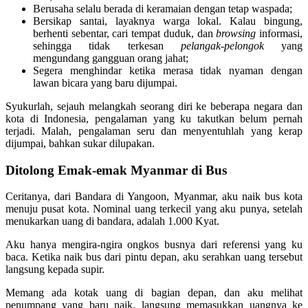
Berusaha selalu berada di keramaian dengan tetap waspada;
Bersikap santai, layaknya warga lokal. Kalau bingung,
berhenti sebentar, cari tempat duduk, dan
browsing
informasi,
sehingga tidak terkesan
pelangak-pelongok
yang
mengundang gangguan orang jahat;
Segera menghindar ketika merasa tidak nyaman dengan
lawan bicara yang baru dijumpai.
Syukurlah, sejauh melangkah seorang diri ke beberapa negara dan
kota di Indonesia, pengalaman yang ku takutkan belum pernah
terjadi. Malah, pengalaman seru dan menyentuhlah yang kerap
dijumpai, bahkan sukar dilupakan.
Ditolong Emak-emak Myanmar di Bus
Ceritanya, dari Bandara di Yangoon, Myanmar, aku naik bus kota
menuju pusat kota. Nominal uang terkecil yang aku punya, setelah
menukarkan uang di bandara, adalah 1.000 Kyat.
Aku hanya mengira-ngira ongkos busnya dari referensi yang ku
baca. Ketika naik bus dari pintu depan, aku serahkan uang tersebut
langsung kepada supir.
Memang ada kotak uang di bagian depan, dan aku melihat
penumpang yang baru naik, langsung memasukkan uangnya ke