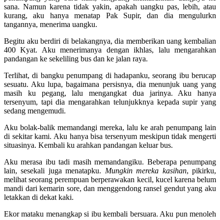
sana. Namun karena tidak yakin, apakah uangku pas, lebih, atau
kurang, aku hanya menatap Pak Supir, dan dia mengulurkn
tangannya, menerima uangku.
Begitu aku berdiri di belakangnya, dia memberikan uang kembalian
400 Kyat. Aku menerimanya dengan ikhlas, lalu mengarahkan
pandangan ke sekeliling bus dan ke jalan raya.
Terlihat, di bangku penumpang di hadapanku, seorang ibu berucap
sesuatu. Aku lupa, bagaimana persisnya, dia menunjuk uang yang
masih ku pegang, lalu mengangkat dua jarinya. Aku hanya
tersenyum, tapi dia mengarahkan telunjukknya kepada supir yang
sedang mengemudi.
Aku bolak-balik memandangi mereka, lalu ke arah penumpang lain
di sekitar kami. Aku hanya bisa tersenyum meskipun tidak mengerti
situasinya. Kembali ku arahkan pandangan keluar bus.
Aku merasa ibu tadi masih memandangiku. Beberapa penumpang
lain, sesekali juga menatapku.
Mungkin mereka kasihan
, pikirku,
melihat seorang perempuan berperawakan kecil, kucel karena belum
mandi dari kemarin sore, dan menggendong ransel gendut yang aku
letakkan di dekat kaki.
Ekor mataku menangkap si ibu kembali bersuara. Aku pun menoleh