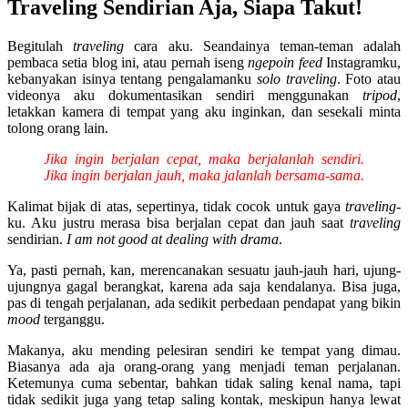
Traveling Sendirian Aja, Siapa Takut!
Begitulah
traveling
cara aku. Seandainya teman-teman adalah
pembaca setia blog ini, atau pernah iseng
ngepoin
feed
Instagramku,
kebanyakan isinya tentang pengalamanku
solo traveling
. Foto atau
videonya aku dokumentasikan sendiri menggunakan
tripod
,
letakkan kamera di tempat yang aku inginkan, dan sesekali minta
tolong orang lain.
Jika ingin berjalan cepat, maka berjalanlah sendiri.
Jika ingin berjalan jauh, maka jalanlah bersama-sama.
Kalimat bijak di atas, sepertinya, tidak cocok untuk gaya
traveling
-
ku. Aku justru merasa bisa berjalan cepat dan jauh saat
traveling
sendirian.
I am not good at dealing with drama
.
Ya, pasti pernah, kan, merencanakan sesuatu jauh-jauh hari, ujung-
ujungnya gagal berangkat, karena ada saja kendalanya. Bisa juga,
pas di tengah perjalanan, ada sedikit perbedaan pendapat yang bikin
mood
terganggu.
Makanya, aku mending pelesiran sendiri ke tempat yang dimau.
Biasanya ada aja orang-orang yang menjadi teman perjalanan.
Ketemunya cuma sebentar, bahkan tidak saling kenal nama, tapi
tidak sedikit juga yang tetap saling kontak, meskipun hanya lewat