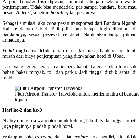
Airport Transfer bisa dipesan, minimal satu jam sebelum waktu
penjemputan. Tidak bisa mendadak, pas sampai bandara, baru mau
pesan.
At least
, sebelum
boarding
-lah pesannya.
Sebagai simulasi, aku coba pesan transportasi dari Bandara Ngurah
Rai ke daerah Ubud. Pilih-pilih jam berapa ingin dijemput di
bandaranya, sesuai pesawat mendarat. Nanti akan tampil pilihan
armadanya.
Voila!
ongkosnya lebih murah dari taksi biasa, bahkan jauh lebih
murah dari biaya penjemputan yang ditawarkan hotel di Ubud.
Tarif yang tertera terasa makin bersahabat, karena sudah termasuk
bahan bakar minyak, tol, dan parkir. Jadi tinggal duduk santai di
mobil.
Fitur Airport Transfer Traveloka untuk menjemputku di banda
tujuan
Hari ke-2 dan ke-3
Niatnya pingin sewa motor untuk keliling Ubud. Kalau nggak ribet,
juga pinginnya pindah-pindah hotel.
Walaupun
solo traveling
dan niat
explore
kota sendiri, aku tidak